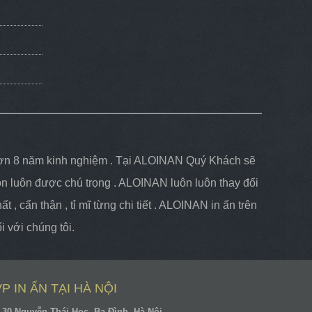
y hơn 8 năm kinh nghiệm . Tại ALOINAN Quý Khách sẽ
ôn luôn được chú trọng . ALOINAN luôn luôn thay đổi
 , cẩn thận , tỉ mĩ từng chi tiết . ALOINAN in ấn trên
 với chúng tôi.
VP IN ẤN TẠI HÀ NỘI
30 Nguyễn Thái Học, Ba Đình, Hà Nội