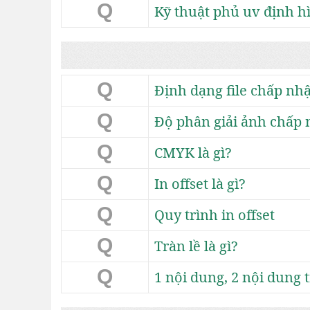
Q
Kỹ thuật phủ uv định h
Q
Định dạng file chấp nhậ
Q
Độ phân giải ảnh chấp 
Q
CMYK là gì?
Q
In offset là gì?
Q
Quy trình in offset
Q
Tràn lề là gì?
Q
1 nội dung, 2 nội dung t