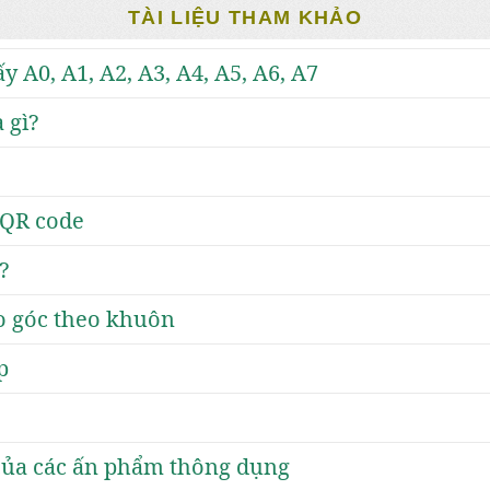
TÀI LIỆU THAM KHẢO
ấy A0, A1, A2, A3, A4, A5, A6, A7
 gì?
 QR code
?
bo góc theo khuôn
p
của các ấn phẩm thông dụng