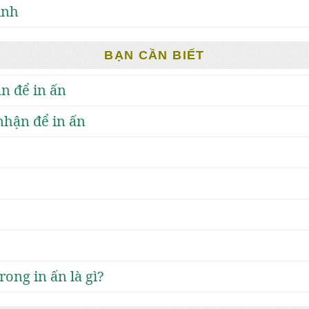
ình
BẠN CẦN BIẾT
n để in ấn
nhận để in ấn
rong in ấn là gì?