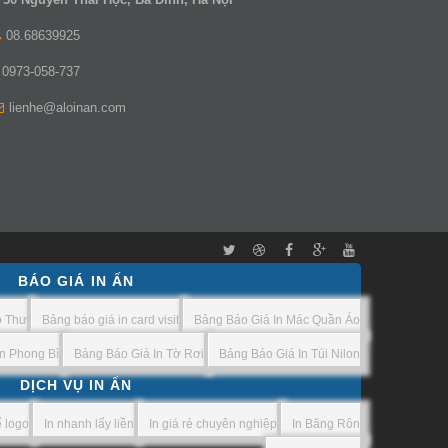
08.68639925
0973-058-737
lienhe@aloinan.com
BÁO GIÁ IN ẤN
o Thư
Bảng báo giá in card visit
Bảng Báo Giá In Mác Quần Áo
n Phong Bì
Bảng Báo Giá In Tờ Rơi
Bảng Báo Giá In Túi Nilon
DỊCH VỤ IN ẤN
ế logo
In nhanh lấy liền
In giá rẻ chuyên nghiệp
In Băng Rôn