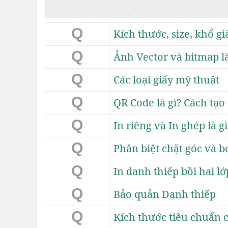
Q
Kích thước, size, khổ gi
Q
Ảnh Vector và bitmap là
Q
Các loại giấy mỹ thuật
Q
QR Code là gì? Cách tạo
Q
In riêng và In ghép là gì
Q
Phân biệt chặt góc và 
Q
In danh thiếp bồi hai lớ
Q
Bảo quản Danh thiếp
Q
Kích thước tiêu chuẩn 