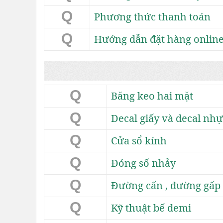
Q
Phương thức thanh toán
Q
Hướng dẫn đặt hàng onlin
Q
Băng keo hai mặt
Q
Decal giấy và decal nh
Q
Cửa sổ kính
Q
Đóng số nhảy
Q
Đường cấn , đường gấp
Q
Kỹ thuật bế demi