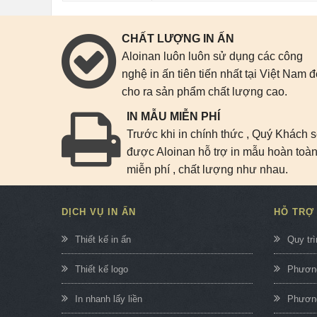
CHẤT LƯỢNG IN ẤN
Aloinan luôn luôn sử dụng các công
nghệ in ấn tiên tiến nhất tại Việt Nam 
cho ra sản phẩm chất lượng cao.
IN MẪU MIỄN PHÍ
Trước khi in chính thức , Quý Khách 
được Aloinan hỗ trợ in mẫu hoàn toà
miễn phí , chất lượng như nhau.
DỊCH VỤ IN ẤN
HỖ TRỢ
Thiết kế in ấn
Quy trì
Thiết kế logo
Phương
In nhanh lấy liền
Phương