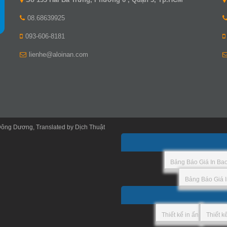
08.68639925
093-606-8181
lienhe@aloinan.com
Đông Dương
, Translated by
Dịch Thuật
Bảng Báo Giá In Ba
Bảng Báo Giá I
Thiết kế in ấn
Thiết k