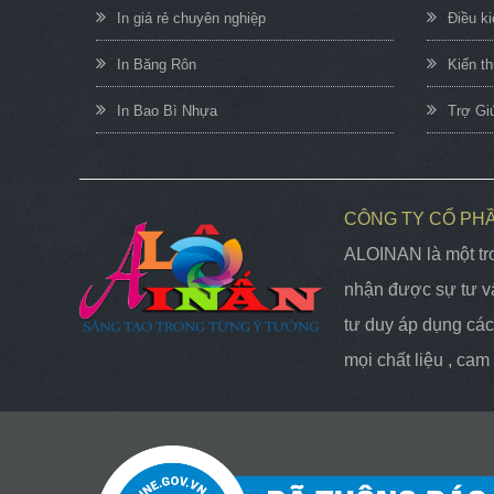
In giá rẻ chuyên nghiệp
Điều k
In Băng Rôn
Kiến t
In Bao Bì Nhựa
Trợ Gi
CÔNG TY CỔ PH
ALOINAN là một tro
nhận được sự tư vấ
tư duy áp dụng các 
mọi chất liệu , ca