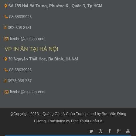
Số 155 Hai Bà Trưng, Phường 6 , Quận 3, Tp.HCM
08.68639925
093-606-8181
lienhe@aloinan.com
VP IN ẤN TẠI HÀ NỘI
30 Nguyễn Thái Học, Ba Đình, Hà Nội
08.68639925
0973-058-737
lienhe@aloinan.com
@Copyright 2013 .
Quảng Cáo Á Châu
Transported by
Bưu Vận Đông
Dương
, Translated by
Dịch Thuật Châu Á