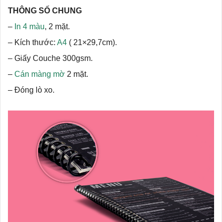
THÔNG SỐ CHUNG
–
In 4 màu
, 2 mặt.
– Kích thước:
A4
( 21×29,7cm).
– Giấy Couche 300gsm.
–
Cán màng mờ
2 mặt.
– Đóng lò xo.