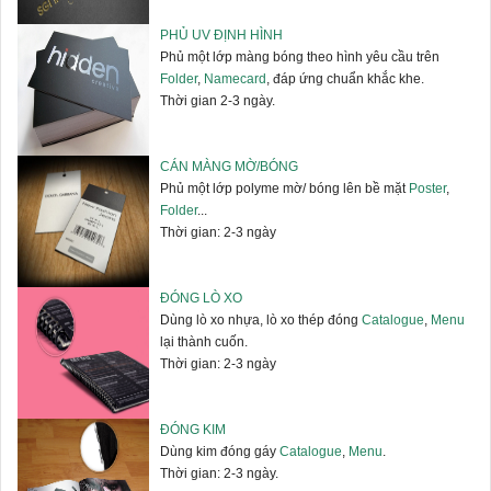
PHỦ UV ĐỊNH HÌNH
Phủ một lớp màng bóng theo hình yêu cầu trên
Folder
,
Namecard
, đáp ứng chuẩn khắc khe.
Thời gian 2-3 ngày.
CÁN MÀNG MỜ/BÓNG
Phủ một lớp polyme mờ/ bóng lên bề mặt
Poster
,
Folder
...
Thời gian: 2-3 ngày
ĐÓNG LÒ XO
Dùng lò xo nhựa, lò xo thép đóng
Catalogue
,
Menu
lại thành cuốn.
Thời gian: 2-3 ngày
ĐÓNG KIM
Dùng kim đóng gáy
Catalogue
,
Menu
.
Thời gian: 2-3 ngày.