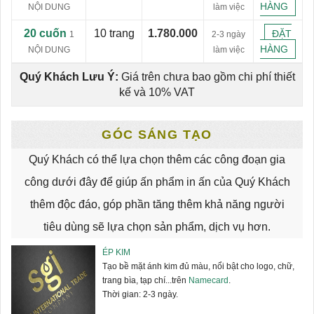
HÀNG
NỘI DUNG
làm việc
20 cuốn
10 trang
1.780.000
ĐẶT
1
2-3 ngày
HÀNG
NỘI DUNG
làm việc
Quý Khách Lưu Ý:
Giá trên chưa bao gồm chi phí thiết
kế và 10% VAT
GÓC SÁNG TẠO
Quý Khách có thể lựa chọn thêm các công đoạn gia
công dưới đây để giúp ấn phẩm in ấn của Quý Khách
thêm độc đáo, góp phần tăng thêm khả năng người
tiêu dùng sẽ lựa chọn sản phẩm, dịch vụ hơn.
ÉP KIM
Tạo bề mặt ánh kim đủ màu, nổi bật cho logo, chữ,
trang bìa, tạp chí...trên
Namecard
.
Thời gian: 2-3 ngày.