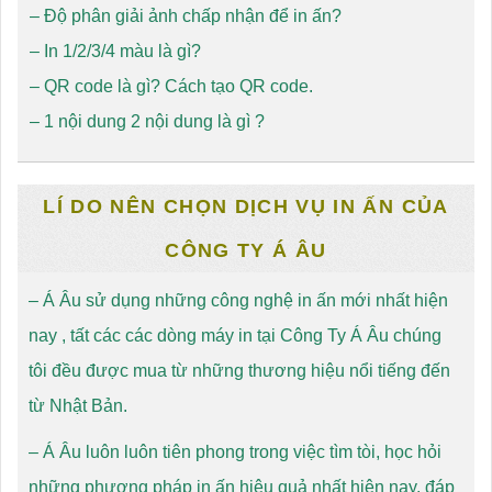
–
Độ phân giải ảnh chấp nhận để in ấn?
–
In 1/2/3/4 màu là gì?
–
QR code là gì? Cách tạo QR code
.
–
1 nội dung 2 nội dung là gì ?
LÍ DO NÊN CHỌN DỊCH VỤ IN ẤN CỦA
CÔNG TY Á ÂU
– Á Âu sử dụng những công nghệ in ấn mới nhất hiện
nay , tất các các dòng máy in tại Công Ty Á Âu chúng
tôi đều được mua từ những thương hiệu nổi tiếng đến
từ Nhật Bản.
– Á Âu luôn luôn tiên phong trong việc tìm tòi, học hỏi
những phương pháp in ấn hiệu quả nhất hiện nay, đáp