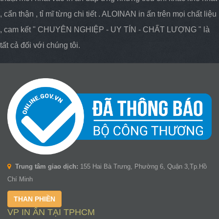
, cẩn thận , tỉ mĩ từng chi tiết . ALOINAN in ấn trên mọi chất liệu
, cam kết " CHUYÊN NGHIỆP - UY TÍN - CHẤT LƯỢNG " là
tất cả đối với chúng tôi.
Trung tâm giao dịch:
155 Hai Bà Trưng, Phường 6, Quận 3,Tp.Hồ
Chí Minh
THAN PHIỀN
VP IN ẤN TẠI TPHCM