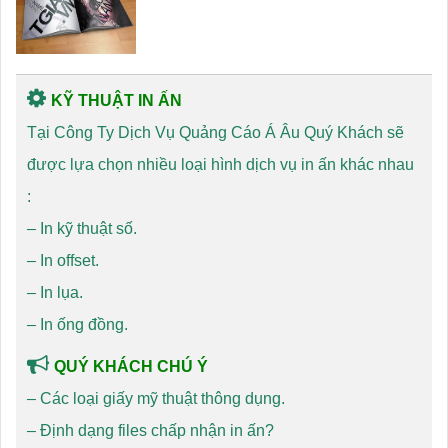
KỸ THUẬT IN ẤN
Tại Công Ty Dịch Vụ Quảng Cáo Á Âu Quý Khách sẽ
được lựa chọn nhiều loại hình dịch vụ in ấn khác nhau
:
–
In kỹ thuật số
.
–
In offset
.
–
In lụa
.
–
In ống đồng
.
QUÝ KHÁCH CHÚ Ý
–
Các loại giấy mỹ thuật thông dụng
.
–
Định dạng files chấp nhận in ấn?