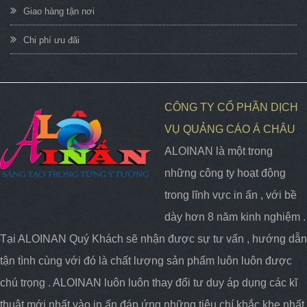
Giao hàng tận nơi
Chi phí ưu đãi
CÔNG TY CỔ PHẦN DỊCH
VỤ QUẢNG CÁO Á CHÂU
ALOINAN là một trong
những công ty hoạt động
trong lĩnh vực in ấn , với bề
dày hơn 8 năm kinh nghiệm .
Tại ALOINAN Quý Khách sẽ nhận được sự tư vấn , hướng dẫn
tận tình cùng với đó là chất lượng sản phẩm luôn luôn được
chú trọng . ALOINAN luôn luôn thay đổi tư duy áp dụng các kĩ
thuật mới nhất vào in ấn đáp ứng những tiêu chí khắc khe nhất