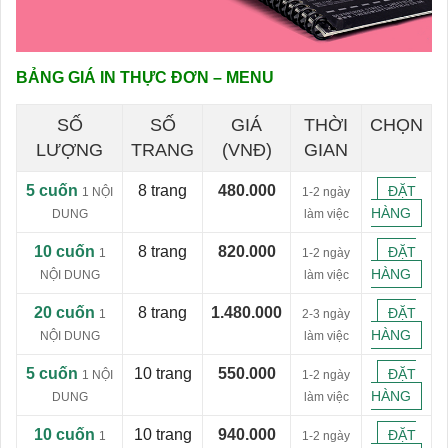
BẢNG GIÁ IN THỰC ĐƠN – MENU
SỐ
SỐ
GIÁ
THỜI
CHỌN
LƯỢNG
TRANG
(VNĐ)
GIAN
5 cuốn
8 trang
480.000
ĐẶT
1 NỘI
1-2 ngày
HÀNG
DUNG
làm việc
10 cuốn
8 trang
820.000
ĐẶT
1
1-2 ngày
HÀNG
NỘI DUNG
làm việc
20 cuốn
8 trang
1.480.000
ĐẶT
1
2-3 ngày
HÀNG
NỘI DUNG
làm việc
5 cuốn
10 trang
550.000
ĐẶT
1 NỘI
1-2 ngày
HÀNG
DUNG
làm việc
10 cuốn
10 trang
940.000
ĐẶT
1
1-2 ngày