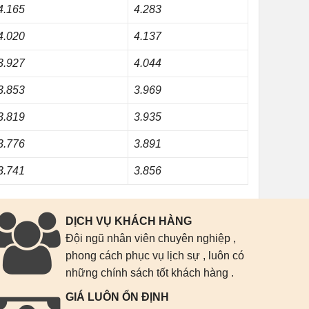
4.165
4.283
4.020
4.137
3.927
4.044
3.853
3.969
3.819
3.935
3.776
3.891
3.741
3.856
DỊCH VỤ KHÁCH HÀNG
Đội ngũ nhân viên chuyên nghiệp ,
phong cách phục vụ lịch sự , luôn có
những chính sách tốt khách hàng .
GIÁ LUÔN ỔN ĐỊNH