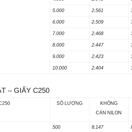
5.000
2.561
6.000
2.509
7.000
2.468
8.000
2.447
9.000
2.423
10.000
2.404
ẶT – GIẤY C250
 C250
SỐ LƯỢNG
KHÔNG
CÁN NILON
500
8.147