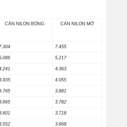
CÁN NILON BÓNG
CÁN NILON MỜ
7.304
7.455
5.086
5.217
4.241
4.363
3.935
4.055
3.765
3.881
3.665
3.782
3.601
3.718
3.552
3.668