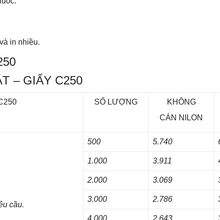
luốc.
và in nhiều.
250
ẶT – GIẤY C250
 C250
SỐ LƯỢNG
KHÔNG
CÁN NILON
500
5.740
1.000
3.911
2.000
3.069
3.000
2.786
êu cầu.
4.000
2.643