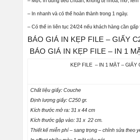
– Mực in đúng tiêu chuẩn, không bị nhoà, mờ, lem 
– In nhanh và có thể hoàn thành trong 1 ngày.
– Có thể in liên tục 24/24 nếu khách hàng cần gấp 
BÁO GIÁ IN KẸP FILE – GIẤY C
BÁO GIÁ IN KẸP FILE – IN 1 M
KẸP FILE – IN 1 MẶT – GIẤY
Chất liệu giấy: Couche
Định lượng giấy: C250 gr.
Kích thước mở ra: 31 x 44 cm
Kích thước gập vào: 31 x 22 cm.
Thiết kế miễn phí – sang trọng – chỉnh sửa theo y