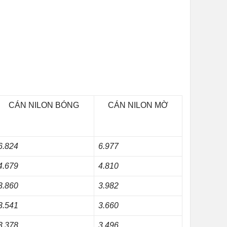
CÁN NILON BÓNG
CÁN NILON MỜ
6.824
6.977
4.679
4.810
3.860
3.982
3.541
3.660
3.378
3.496