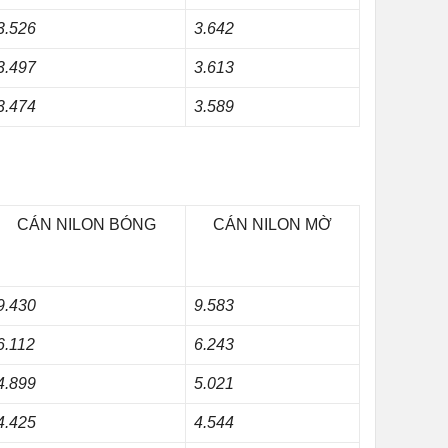
3.526
3.642
3.497
3.613
3.474
3.589
CÁN NILON BÓNG
CÁN NILON MỜ
9.430
9.583
6.112
6.243
4.899
5.021
4.425
4.544