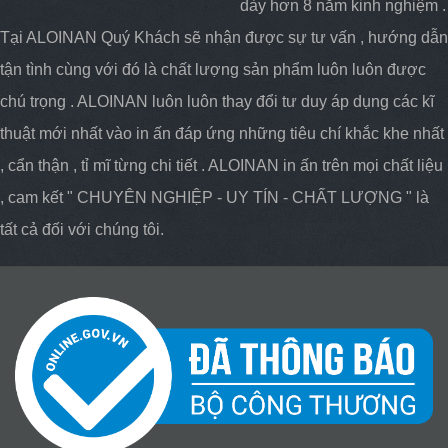
dày hơn 8 năm kinh nghiệm .
Tại ALOINAN Quý Khách sẽ nhận được sự tư vấn , hướng dẫn
tận tình cùng với đó là chất lượng sản phẩm luôn luôn được
chú trọng . ALOINAN luôn luôn thay đổi tư duy áp dụng các kĩ
thuật mới nhất vào in ấn đáp ứng những tiêu chí khắc khe nhất
, cẩn thận , tỉ mĩ từng chi tiết . ALOINAN in ấn trên mọi chất liệu
, cam kết " CHUYÊN NGHIỆP - UY TÍN - CHẤT LƯỢNG " là
tất cả đối với chúng tôi.