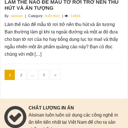
LÀM THẾ NÀO ĐỂ MẪU TỜ RƠI TRỞ NÊN THU
HÚT VÀ ẤN TƯỢNG
By :
aloinan
Category :
Kiến thức
:
14664
Làm thế nào để mẫu tờ rơi trở nên thu hút và ấn tượng
Bạn thường làm gì khi ra ngoài đường và một ai đó đưa
cho bạn tờ rơi của họ hay bỗng dung lục lọi mail và thấy
ngẫu nhiên một ấn phẩm quảng cáo này? Bạn có đọc
chúng với một […]
1
2
…
5
CHẤT LƯỢNG IN ẤN
Aloinan luôn luôn sử dụng các công nghệ in
ấn tiên tiến nhất tại Việt Nam để cho ra sản