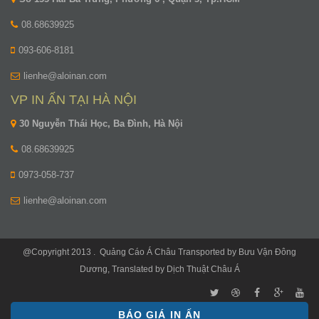
08.68639925
093-606-8181
lienhe@aloinan.com
VP IN ẤN TẠI HÀ NỘI
30 Nguyễn Thái Học, Ba Đình, Hà Nội
08.68639925
0973-058-737
lienhe@aloinan.com
@Copyright 2013 .
Quảng Cáo Á Châu
Transported by
Bưu Vận Đông
Dương
, Translated by
Dịch Thuật Châu Á
BÁO GIÁ IN ẤN