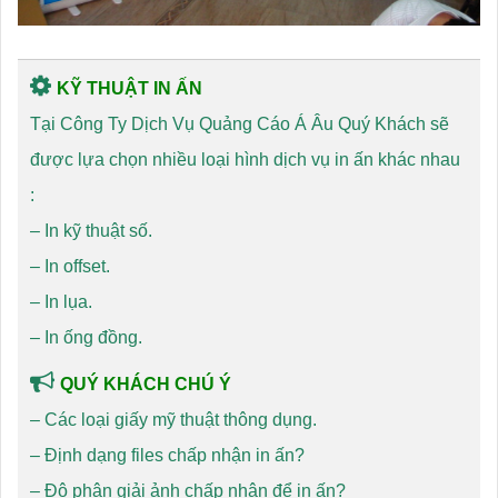
KỸ THUẬT IN ẤN
Tại Công Ty Dịch Vụ Quảng Cáo Á Âu Quý Khách sẽ
được lựa chọn nhiều loại hình dịch vụ in ấn khác nhau
:
–
In kỹ thuật số
.
–
In offset
.
–
In lụa
.
–
In ống đồng
.
QUÝ KHÁCH CHÚ Ý
–
Các loại giấy mỹ thuật thông dụng
.
–
Định dạng files chấp nhận in ấn?
–
Độ phân giải ảnh chấp nhận để in ấn?