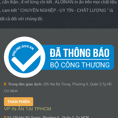
, cẩn thận , tỉ mĩ từng chi tiết . ALOINAN in ấn trên mọi chất liệu
, cam kết " CHUYÊN NGHIỆP - UY TÍN - CHẤT LƯỢNG " là
tất cả đối với chúng tôi.
Trung tâm giao dịch:
155 Hai Bà Trưng, Phường 6, Quận 3,Tp.Hồ
Chí Minh
THAN PHIỀN
VP IN ẤN TẠI TPHCM
Số 155 Hai Bà Trưng, Phường 6 , Quận 3, Tp.HCM