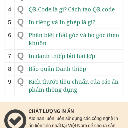
Q
QR Code là gì? Cách tạo QR code
4
Q
In riêng và In ghép là gì?
5
Q
Phân biệt chặt góc và bo góc theo
6
khuôn
Q
In danh thiếp bồi hai lớp
7
Q
Bảo quản Danh thiếp
8
Q
Kích thước tiêu chuẩn của các ấn
9
phẩm thông dụng
CHẤT LƯỢNG IN ẤN
Aloinan luôn luôn sử dụng các công nghệ in
ấn tiên tiến nhất tại Việt Nam để cho ra sản