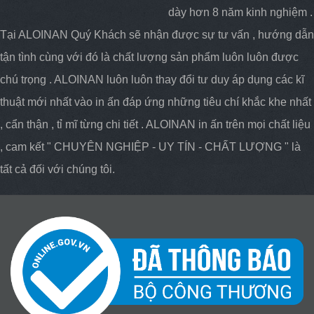
dày hơn 8 năm kinh nghiệm .
Tại ALOINAN Quý Khách sẽ nhận được sự tư vấn , hướng dẫn
tận tình cùng với đó là chất lượng sản phẩm luôn luôn được
chú trọng . ALOINAN luôn luôn thay đổi tư duy áp dụng các kĩ
thuật mới nhất vào in ấn đáp ứng những tiêu chí khắc khe nhất
, cẩn thận , tỉ mĩ từng chi tiết . ALOINAN in ấn trên mọi chất liệu
, cam kết " CHUYÊN NGHIỆP - UY TÍN - CHẤT LƯỢNG " là
tất cả đối với chúng tôi.