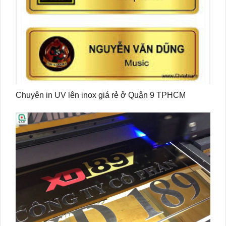
Chuyên in UV lên inox giá rẻ ở Quận 9 TPHCM