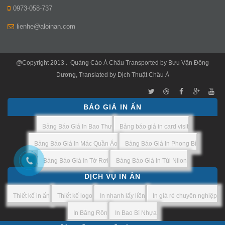
0973-058-737
lienhe@aloinan.com
@Copyright 2013 .
Quảng Cáo Á Châu
Transported by
Bưu Vận Đông
Dương
, Translated by
Dịch Thuật Châu Á
BÁO GIÁ IN ẤN
Bảng Báo Giá In Bao Thư
Bảng báo giá in card visit
Bảng Báo Giá In Mác Quần Áo
Bảng Báo Giá In Phong Bì
Bảng Báo Giá In Tờ Rơi
Bảng Báo Giá In Túi Nilon
DỊCH VỤ IN ẤN
Thiết kế in ấn
Thiết kế logo
In nhanh lấy liền
In giá rẻ chuyên nghiệp
In Băng Rôn
In Bao Bì Nhựa