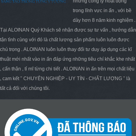
những công ty hoạt động
trong lĩnh vực in ấn , với bề
dày hơn 8 năm kinh nghiệm .
Tại ALOINAN Quý Khách sẽ nhận được sự tư vấn , hướng dẫn
tận tình cùng với đó là chất lượng sản phẩm luôn luôn được
chú trọng . ALOINAN luôn luôn thay đổi tư duy áp dụng các kĩ
thuật mới nhất vào in ấn đáp ứng những tiêu chí khắc khe nhất
, cẩn thận , tỉ mĩ từng chi tiết . ALOINAN in ấn trên mọi chất liệu
, cam kết " CHUYÊN NGHIỆP - UY TÍN - CHẤT LƯỢNG " là
tất cả đối với chúng tôi.