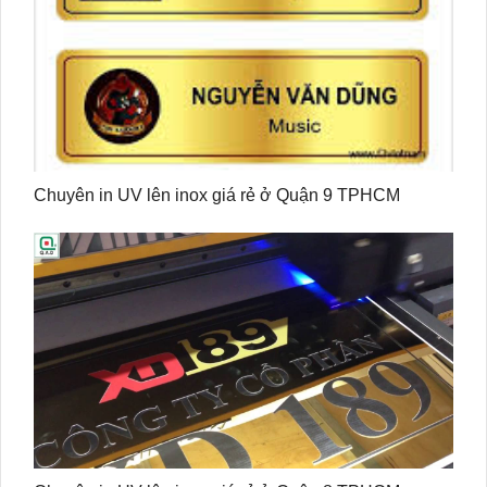
Chuyên in UV lên inox giá rẻ ở Quận 9 TPHCM