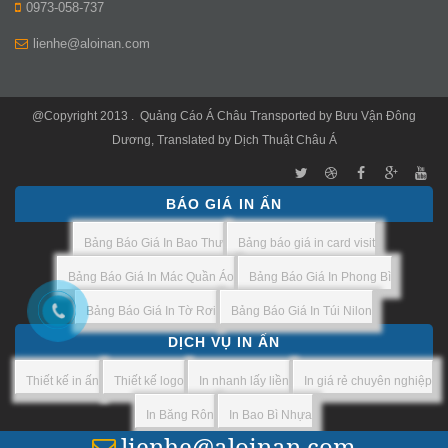
0973-058-737
lienhe@aloinan.com
@Copyright 2013 .
Quảng Cáo Á Châu
Transported by
Bưu Vận Đông
Dương
, Translated by
Dịch Thuật Châu Á
BÁO GIÁ IN ẤN
Bảng Báo Giá In Bao Thư
Bảng báo giá in card visit
Bảng Báo Giá In Mác Quần Áo
Bảng Báo Giá In Phong Bì
Bảng Báo Giá In Tờ Rơi
Bảng Báo Giá In Túi Nilon
DỊCH VỤ IN ẤN
Thiết kế in ấn
Thiết kế logo
In nhanh lấy liền
In giá rẻ chuyên nghiệp
In Băng Rôn
In Bao Bì Nhựa
lienhe@aloinan.com