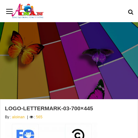
LOGO-LETTERMARK-03-700×445
By :
aloinan
:
565