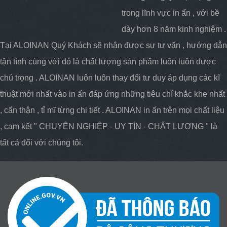
trong lĩnh vực in ấn , với bề
dày hơn 8 năm kinh nghiệm .
Tại ALOINAN Quý Khách sẽ nhận được sự tư vấn , hướng dẫn
tận tình cùng với đó là chất lượng sản phẩm luôn luôn được
chú trọng . ALOINAN luôn luôn thay đổi tư duy áp dụng các kĩ
thuật mới nhất vào in ấn đáp ứng những tiêu chí khắc khe nhất
, cẩn thận , tỉ mĩ từng chi tiết . ALOINAN in ấn trên mọi chất liệu
, cam kết " CHUYÊN NGHIỆP - UY TÍN - CHẤT LƯỢNG " là
tất cả đối với chúng tôi.