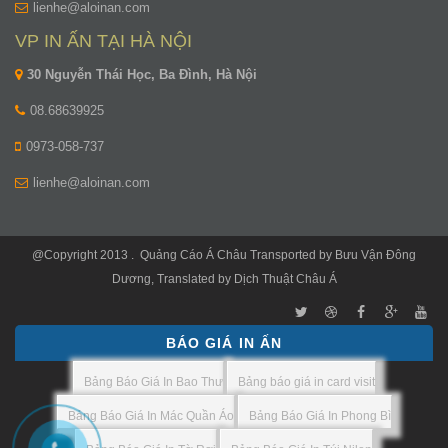
lienhe@aloinan.com
VP IN ẤN TẠI HÀ NỘI
30 Nguyễn Thái Học, Ba Đình, Hà Nội
08.68639925
0973-058-737
lienhe@aloinan.com
@Copyright 2013 .
Quảng Cáo Á Châu
Transported by
Bưu Vận Đông
Dương
, Translated by
Dịch Thuật Châu Á
BÁO GIÁ IN ẤN
Bảng Báo Giá In Bao Thư
Bảng báo giá in card visit
Bảng Báo Giá In Mác Quần Áo
Bảng Báo Giá In Phong Bì