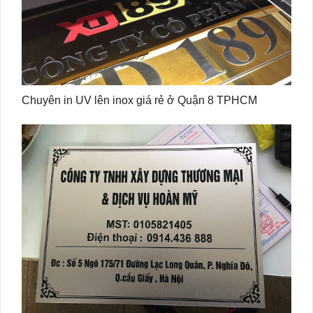
Chuyên in UV lên inox giá rẻ ở Quận 8 TPHCM