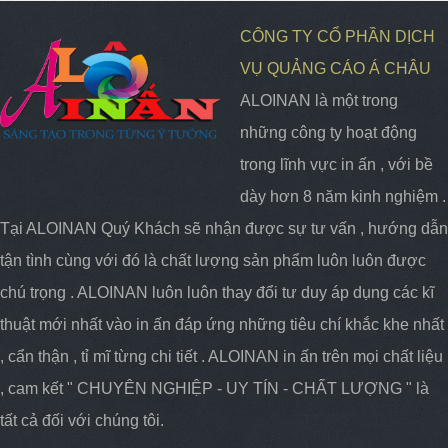
CÔNG TY CỔ PHẦN DỊCH
VỤ QUẢNG CÁO Á CHÂU
ALOINAN là một trong
những công ty hoạt động
trong lĩnh vực in ấn , với bề
dày hơn 8 năm kinh nghiệm .
Tại ALOINAN Quý Khách sẽ nhận được sự tư vấn , hướng dẫn
tận tình cùng với đó là chất lượng sản phẩm luôn luôn được
chú trọng . ALOINAN luôn luôn thay đổi tư duy áp dụng các kĩ
thuật mới nhất vào in ấn đáp ứng những tiêu chí khắc khe nhất
, cẩn thận , tỉ mĩ từng chi tiết . ALOINAN in ấn trên mọi chất liệu
, cam kết " CHUYÊN NGHIỆP - UY TÍN - CHẤT LƯỢNG " là
tất cả đối với chúng tôi.