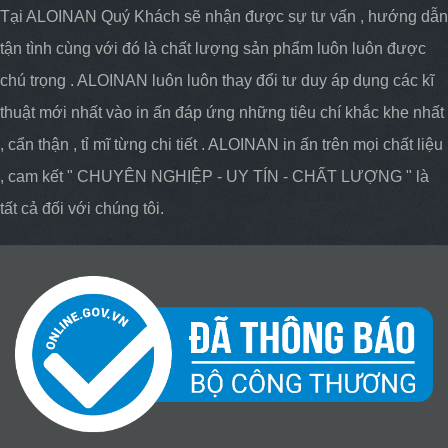
Tại ALOINAN Quý Khách sẽ nhận được sự tư vấn , hướng dẫn
tận tình cùng với đó là chất lượng sản phẩm luôn luôn được
chú trọng . ALOINAN luôn luôn thay đổi tư duy áp dụng các kĩ
thuật mới nhất vào in ấn đáp ứng những tiêu chí khắc khe nhất
, cẩn thận , tỉ mĩ từng chi tiết . ALOINAN in ấn trên mọi chất liệu
, cam kết " CHUYÊN NGHIỆP - UY TÍN - CHẤT LƯỢNG " là
tất cả đối với chúng tôi.