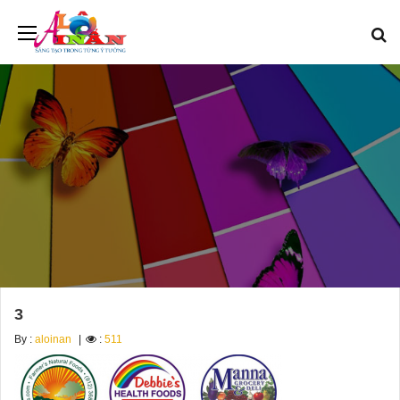
3
By :
aloinan
:
511