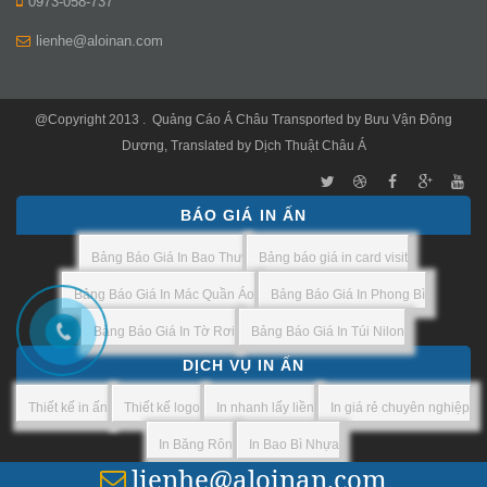
0973-058-737
lienhe@aloinan.com
@Copyright 2013 .
Quảng Cáo Á Châu
Transported by
Bưu Vận Đông
Dương
, Translated by
Dịch Thuật Châu Á
BÁO GIÁ IN ẤN
Bảng Báo Giá In Bao Thư
Bảng báo giá in card visit
Bảng Báo Giá In Mác Quần Áo
Bảng Báo Giá In Phong Bì
Bảng Báo Giá In Tờ Rơi
Bảng Báo Giá In Túi Nilon
DỊCH VỤ IN ẤN
Thiết kế in ấn
Thiết kế logo
In nhanh lấy liền
In giá rẻ chuyên nghiệp
In Băng Rôn
In Bao Bì Nhựa
lienhe@aloinan.com