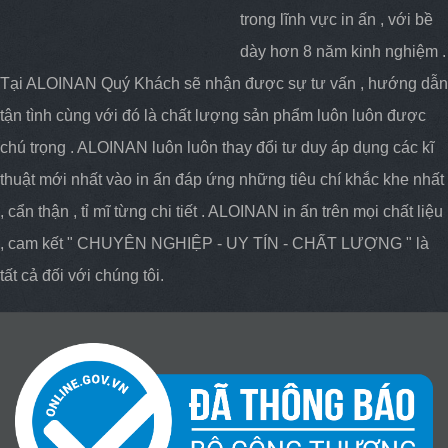
trong lĩnh vực in ấn , với bề
dày hơn 8 năm kinh nghiệm .
Tại ALOINAN Quý Khách sẽ nhận được sự tư vấn , hướng dẫn
tận tình cùng với đó là chất lượng sản phẩm luôn luôn được
chú trọng . ALOINAN luôn luôn thay đổi tư duy áp dụng các kĩ
thuật mới nhất vào in ấn đáp ứng những tiêu chí khắc khe nhất
, cẩn thận , tỉ mĩ từng chi tiết . ALOINAN in ấn trên mọi chất liệu
, cam kết " CHUYÊN NGHIỆP - UY TÍN - CHẤT LƯỢNG " là
tất cả đối với chúng tôi.