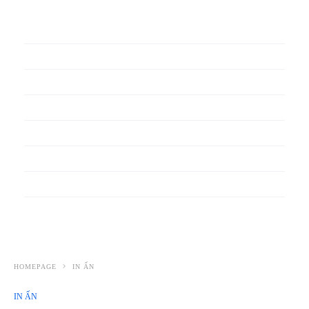
In phiếu bảo hành
In băng rôn
In Bao Bì Nhựa
In bao thư
In bìa đựng hồ sơ
In biểu mẫu
In cẩm nang
In decal
HOMEPAGE
IN ẤN
IN ẤN