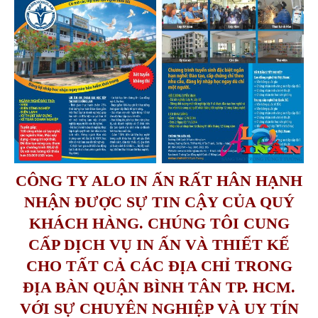
CÔNG TY ALO IN ẤN RẤT HÂN HẠNH
NHẬN ĐƯỢC SỰ TIN CẬY CỦA QUÝ
KHÁCH HÀNG. CHÚNG TÔI CUNG
CẤP DỊCH VỤ IN ẤN VÀ THIẾT KẾ
CHO TẤT CẢ CÁC ĐỊA CHỈ TRONG
ĐỊA BÀN QUẬN BÌNH TÂN TP. HCM.
VỚI SỰ CHUYÊN NGHIỆP VÀ UY TÍN