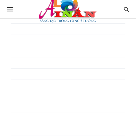
In thực đơn
In tờ gấp
In tờ rơi
In túi giấy
In Túi Ni Lông
In Túi Xốp
In vé
In phiếu quà tặng
In poster pp