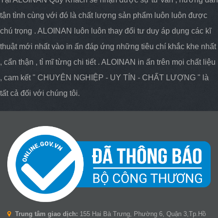
tận tình cùng với đó là chất lượng sản phẩm luôn luôn được
chú trọng . ALOINAN luôn luôn thay đổi tư duy áp dụng các kĩ
thuật mới nhất vào in ấn đáp ứng những tiêu chí khắc khe nhất
, cẩn thận , tỉ mĩ từng chi tiết . ALOINAN in ấn trên mọi chất liệu
, cam kết " CHUYÊN NGHIỆP - UY TÍN - CHẤT LƯỢNG " là
tất cả đối với chúng tôi.
Trung tâm giao dịch:
155 Hai Bà Trưng, Phường 6, Quận 3,Tp.Hồ