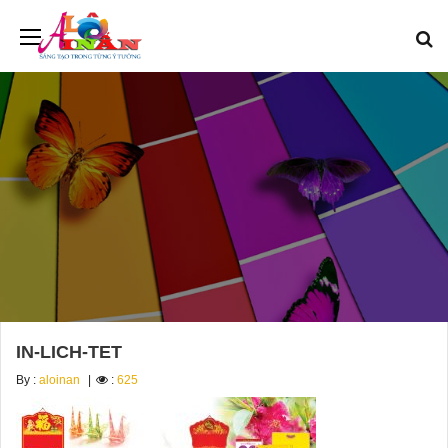
IN-LICH-TET
By :
aloinan
:
625