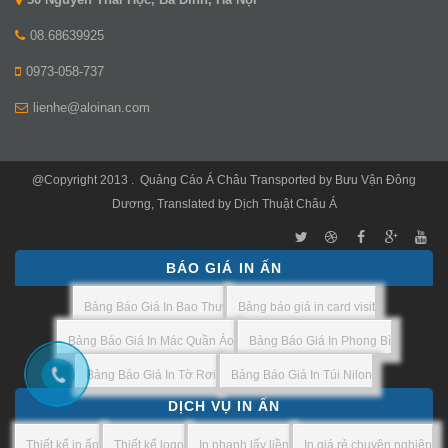
08.68639925
0973-058-737
lienhe@aloinan.com
@Copyright 2013 .
Quảng Cáo Á Châu
Transported by
Bưu Vận Đông
Dương
, Translated by
Dịch Thuật Châu Á
BÁO GIÁ IN ẤN
Bảng Báo Giá In Bao Thư
Bảng báo giá in card visit
Bảng Báo Giá In Mác Quần Áo
Bảng Báo Giá In Phong Bì
Bảng Báo Giá In Tờ Rơi
Bảng Báo Giá In Túi Nilon
DỊCH VỤ IN ẤN
Thiết kế in ấn
Thiết kế logo
In nhanh lấy liền
In giá rẻ chuyên nghiệp