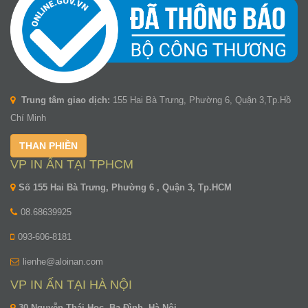
Trung tâm giao dịch:
155 Hai Bà Trưng, Phường 6, Quận 3,Tp.Hồ
Chí Minh
THAN PHIỀN
VP IN ẤN TẠI TPHCM
Số 155 Hai Bà Trưng, Phường 6 , Quận 3, Tp.HCM
08.68639925
093-606-8181
lienhe@aloinan.com
VP IN ẤN TẠI HÀ NỘI
30 Nguyễn Thái Học, Ba Đình, Hà Nội