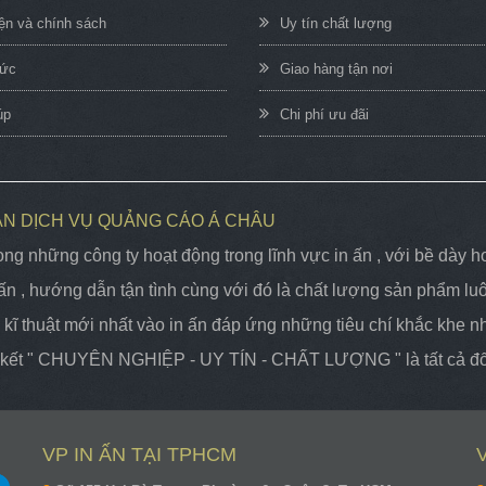
iện và chính sách
Uy tín chất lượng
hức
Giao hàng tận nơi
úp
Chi phí ưu đãi
ẦN DỊCH VỤ QUẢNG CÁO Á CHÂU
ng những công ty hoạt động trong lĩnh vực in ấn , với bề dà
n , hướng dẫn tận tình cùng với đó là chất lượng sản phẩm lu
kĩ thuật mới nhất vào in ấn đáp ứng những tiêu chí khắc khe nhất
m kết " CHUYÊN NGHIỆP - UY TÍN - CHẤT LƯỢNG " là tất cả đối
VP IN ẤN TẠI TPHCM