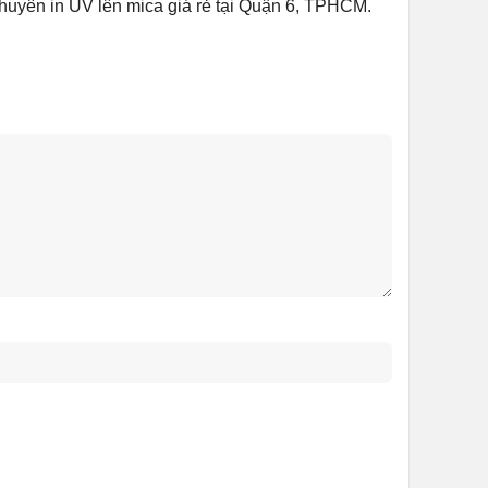
huyên in UV lên mica giá rẻ tại Quận 6, TPHCM.