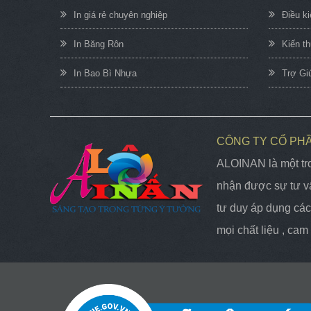
In giá rẻ chuyên nghiệp
Điều k
In Băng Rôn
Kiến t
In Bao Bì Nhựa
Trợ Gi
CÔNG TY CỔ PH
ALOINAN là một tro
nhận được sự tư vấ
tư duy áp dụng các 
mọi chất liệu , ca