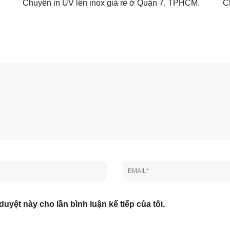
Chuyên in UV lên inox giá rẻ ở Quận 7, TPHCM.
C
duyệt này cho lần bình luận kế tiếp của tôi.