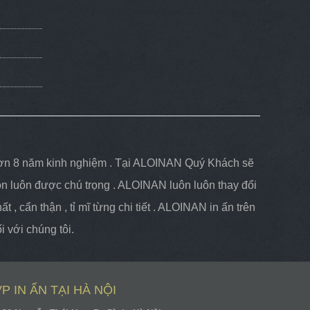
y hơn 8 năm kinh nghiệm . Tại ALOINAN Quý Khách sẽ
ôn luôn được chú trọng . ALOINAN luôn luôn thay đổi
 , cẩn thận , tỉ mĩ từng chi tiết . ALOINAN in ấn trên
 với chúng tôi.
VP IN ẤN TẠI HÀ NỘI