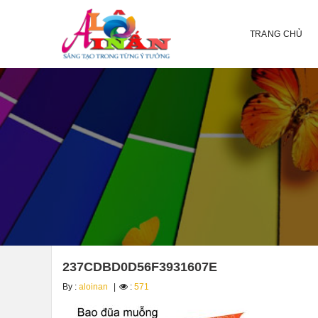
TRANG CHỦ
237CDBD0D56F3931607E
By :
aloinan
:
571