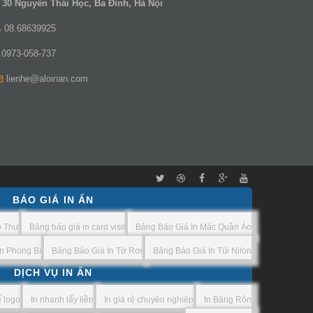
30 Nguyễn Thái Học, Ba Đình, Hà Nội
08.68639925
0973-058-737
lienhe@aloinan.com
BÁO GIÁ IN ẤN
o Thư
Bảng báo giá in card visit
Bảng Báo Giá In Mác Quần Áo
n Phong Bì
Bảng Báo Giá In Tờ Rơi
Bảng Báo Giá In Túi Nilon
DỊCH VỤ IN ẤN
ế logo
In nhanh lấy liền
In giá rẻ chuyên nghiệp
In Băng Rôn