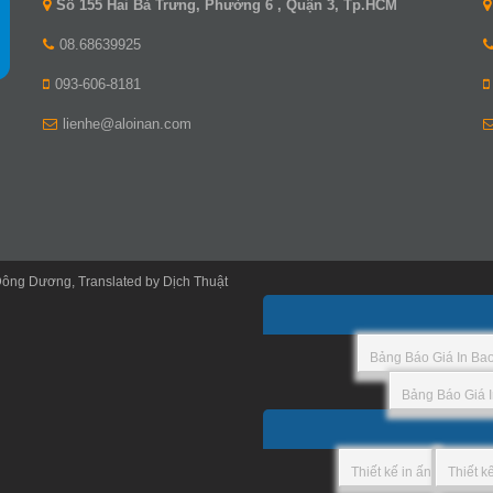
Số 155 Hai Bà Trưng, Phường 6 , Quận 3, Tp.HCM
08.68639925
093-606-8181
lienhe@aloinan.com
Đông Dương
, Translated by
Dịch Thuật
Bảng Báo Giá In Ba
Bảng Báo Giá I
Thiết kế in ấn
Thiết k