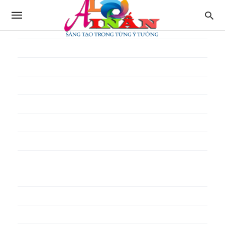
In thực đơn
In tờ gấp
In tờ rơi
In túi giấy
In Túi Ni Lông
In Túi Xốp
In vé
In phiếu quà tặng
In poster pp