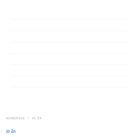
In phiếu bảo hành
In băng rôn
In Bao Bì Nhựa
In bao thư
In bìa đựng hồ sơ
In biểu mẫu
In cẩm nang
In decal
HOMEPAGE
IN ẤN
in ấn