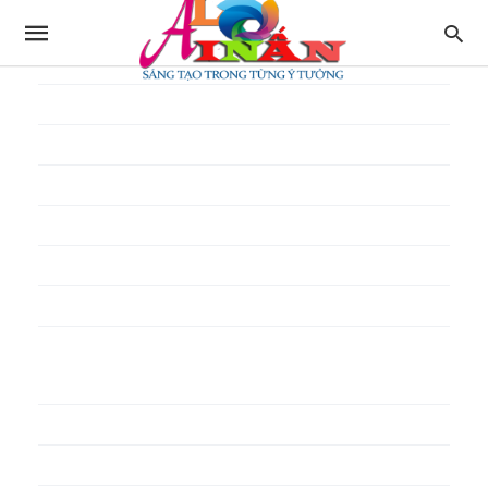
In thực đơn
In tờ gấp
In tờ rơi
In túi giấy
In Túi Ni Lông
In Túi Xốp
In vé
In phiếu quà tặng
In poster pp