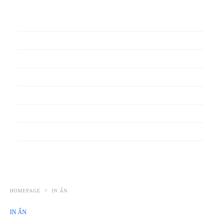
In phiếu bảo hành
In băng rôn
In Bao Bì Nhựa
In bao thư
In bìa đựng hồ sơ
In biểu mẫu
In cẩm nang
In decal
HOMEPAGE
IN ẤN
IN ẤN