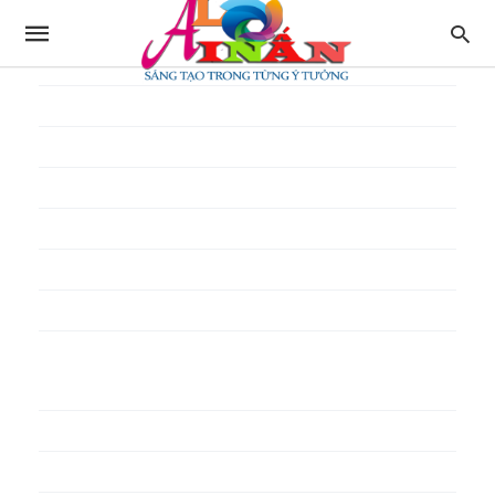
In thực đơn
In tờ gấp
In tờ rơi
In túi giấy
In Túi Ni Lông
In Túi Xốp
In vé
In phiếu quà tặng
In poster pp