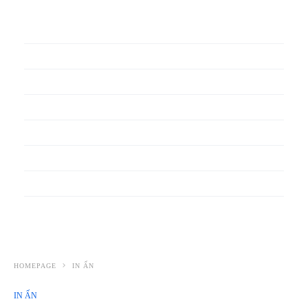
In phiếu bảo hành
In băng rôn
In Bao Bì Nhựa
In bao thư
In bìa đựng hồ sơ
In biểu mẫu
In cẩm nang
In decal
HOMEPAGE
IN ẤN
IN ẤN