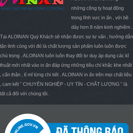
những công ty hoạt động
trong lĩnh vực in ấn , với bề
dày hơn 8 năm kinh nghiệm .
Tại ALOINAN Quý Khách sẽ nhận được sự tư vấn , hướng dẫn
tận tình cùng với đó là chất lượng sản phẩm luôn luôn được
chú trọng . ALOINAN luôn luôn thay đổi tư duy áp dụng các kĩ
thuật mới nhất vào in ấn đáp ứng những tiêu chí khắc khe nhất
, cẩn thận , tỉ mĩ từng chi tiết . ALOINAN in ấn trên mọi chất liệu
, cam kết " CHUYÊN NGHIỆP - UY TÍN - CHẤT LƯỢNG " là
tất cả đối với chúng tôi.