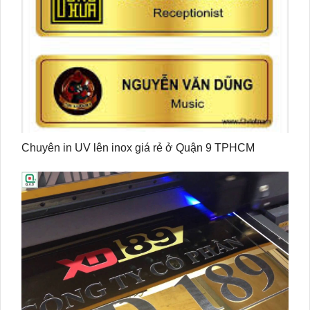
Chuyên in UV lên inox giá rẻ ở Quận 9 TPHCM