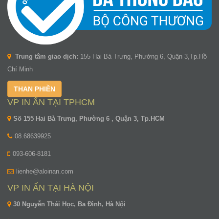
Trung tâm giao dịch:
155 Hai Bà Trưng, Phường 6, Quận 3,Tp.Hồ
Chí Minh
THAN PHIỀN
VP IN ẤN TẠI TPHCM
Số 155 Hai Bà Trưng, Phường 6 , Quận 3, Tp.HCM
08.68639925
093-606-8181
lienhe@aloinan.com
VP IN ẤN TẠI HÀ NỘI
30 Nguyễn Thái Học, Ba Đình, Hà Nội