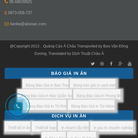
08.68639925
0973-058-737
lienhe@aloinan.com
@Copyright 2013 .
Quảng Cáo Á Châu
Transported by
Bưu Vận Đông
Dương
, Translated by
Dịch Thuật Châu Á
BÁO GIÁ IN ẤN
Bảng Báo Giá In Bao Thư
Bảng báo giá in card visit
Bảng Báo Giá In Mác Quần Áo
Bảng Báo Giá In Phong Bì
Bảng Báo Giá In Tờ Rơi
Bảng Báo Giá In Túi Nilon
DỊCH VỤ IN ẤN
Thiết kế in ấn
Thiết kế logo
In nhanh lấy liền
In giá rẻ chuyên nghiệp