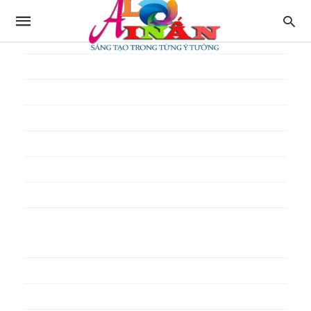
In thực đơn
In tờ gấp
In tờ rơi
In túi giấy
In Túi Ni Lông
In Túi Xốp
In vé
In phiếu quà tặng
In poster pp