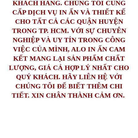
KHÁCH HÀNG. CHÚNG TÔI CUNG
CẤP DỊCH VỤ IN ẤN VÀ THIẾT KẾ
CHO TẤT CẢ CÁC QUẬN HUYỆN
TRONG TP. HCM. VỚI SỰ CHUYÊN
NGHIỆP VÀ UY TÍN TRONG CÔNG
VIỆC CỦA MÌNH, ALO IN ẤN CAM
KẾT MANG LẠI SẢN PHẨM CHẤT
LƯỢNG, GIÁ CẢ HỢP LÝ NHẤT CHO
QUÝ KHÁCH. HÃY LIÊN HỆ VỚI
CHÚNG TÔI ĐỂ BIẾT THÊM CHI
TIẾT. XIN CHÂN THÀNH CẢM ƠN.