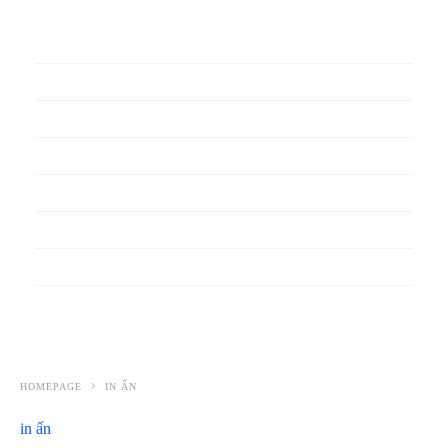
In phiếu bảo hành
In băng rôn
In Bao Bì Nhựa
In bao thư
In bìa đựng hồ sơ
In biểu mẫu
In cẩm nang
In decal
HOMEPAGE
IN ẤN
in ấn