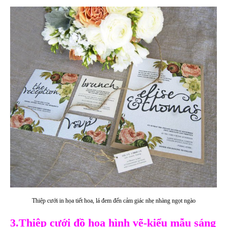
Thiệp cưới in họa tiết hoa, lá đem đến cảm giác nhẹ nhàng ngọt ngào
3.Thiệp cưới đồ họa hình vẽ-kiểu mẫu sáng