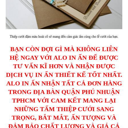
Thiệp cưới đậm màu hoài cổ sẽ mang đến cảm giác ấm cúng cho lễ cưới của bạn.
BẠN CÒN ĐỢI GÌ MÀ KHÔNG LIÊN
HỆ NGAY VỚI ALO IN ẤN ĐỂ ĐƯỢC
TƯ VẤN KĨ HƠN VÀ NHẬN ĐƯỢC
DỊCH VỤ IN ẤN THIẾT KẾ TỐT NHẤT.
ALO IN ẤN NHẬN TẤT CẢ ĐƠN HÀNG
TRONG ĐỊA BÀN QUẬN PHÚ NHUẬN
TPHCM VỚI CAM KẾT MANG LẠI
NHỮNG TẤM THIỆP CƯỚI SANG
TRỌNG, BẮT MẮT, ẤN TƯỢNG VÀ
ĐẢM BẢO CHẤT LƯỢNG VÀ GIÁ CẢ