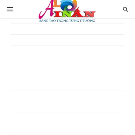
In thực đơn
In tờ gấp
In tờ rơi
In túi giấy
In Túi Ni Lông
In Túi Xốp
In vé
In phiếu quà tặng
In poster pp