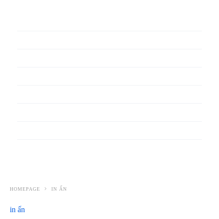
In phiếu bảo hành
In băng rôn
In Bao Bì Nhựa
In bao thư
In bìa đựng hồ sơ
In biểu mẫu
In cẩm nang
In decal
HOMEPAGE
IN ẤN
in ấn