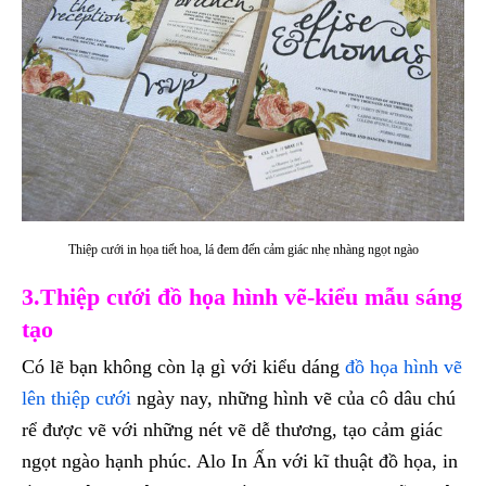
Thiệp cưới in họa tiết hoa, lá đem đến cảm giác nhẹ nhàng ngọt ngào
3.Thiệp cưới đồ họa hình vẽ-kiểu mẫu sáng
tạo
Có lẽ bạn không còn lạ gì với kiểu dáng
đồ họa hình vẽ
lên thiệp cưới
ngày nay, những hình vẽ của cô dâu chú
rể được vẽ với những nét vẽ dễ thương, tạo cảm giác
ngọt ngào hạnh phúc. Alo In Ấn với kĩ thuật đồ họa, in