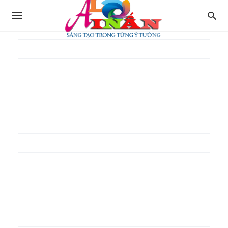
In thực đơn
In tờ gấp
In tờ rơi
In túi giấy
In Túi Ni Lông
In Túi Xốp
In vé
In phiếu quà tặng
In poster pp