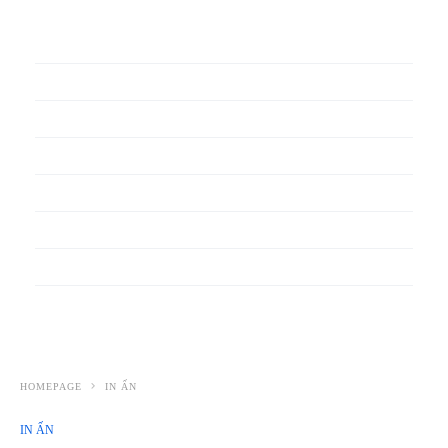
In phiếu bảo hành
In băng rôn
In Bao Bì Nhựa
In bao thư
In bìa đựng hồ sơ
In biểu mẫu
In cẩm nang
In decal
HOMEPAGE
IN ẤN
IN ẤN