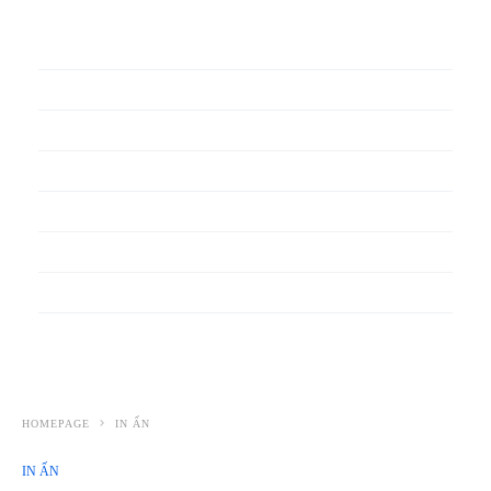
In phiếu bảo hành
In băng rôn
In Bao Bì Nhựa
In bao thư
In bìa đựng hồ sơ
In biểu mẫu
In cẩm nang
In decal
HOMEPAGE
IN ẤN
IN ẤN