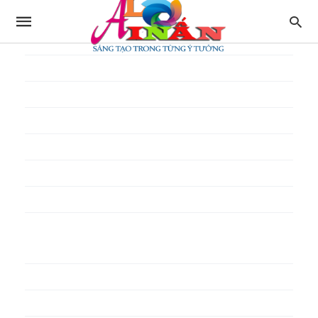
In thực đơn
In tờ gấp
In tờ rơi
In túi giấy
In Túi Ni Lông
In Túi Xốp
In vé
In phiếu quà tặng
In poster pp