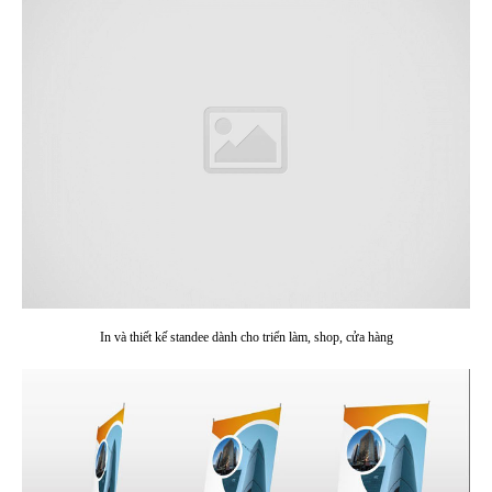
In và thiết kế standee dành cho triển làm, shop, cửa hàng