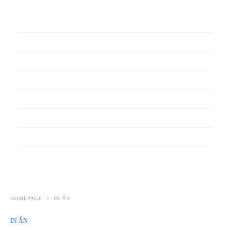
In phiếu bảo hành
In băng rôn
In Bao Bì Nhựa
In bao thư
In bìa đựng hồ sơ
In biểu mẫu
In cẩm nang
In decal
HOMEPAGE
IN ẤN
IN ẤN