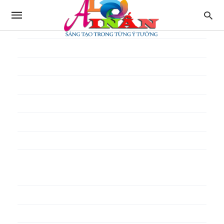
In thực đơn
In tờ gấp
In tờ rơi
In túi giấy
In Túi Ni Lông
In Túi Xốp
In vé
In phiếu quà tặng
In poster pp