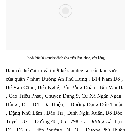
In và thiết kế standee dành cho triển làm, shop, cửa hàng
Bạn có thể đặt in và thiết kế standee tại các khu vực
của quận 7 như: Đường An Phú Hưng , B14 Nam Đô ,
Bế Văn Cầm , Bến Nghé, Bùi Bằng Đoàn , Bùi Văn Ba
, Cao Triều Phát , Chuyên Dùng 9, Cư Xá Ngân Ngân
Hàng , D1 , D4 , Đa Thiện, Đường Đặng Đức Thuật
, Đặng Nhữ Lâm , Đào Trí , Đình Nghi Xuân, Đô Đốc
Tuyết , 37, Đường 40 , 65 , 798, C , Dương Cát Lợi ,
D1 , D6, G , Liên Phường , N , O, Đường Phú Thuận