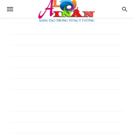
In thực đơn
In tờ gấp
In tờ rơi
In túi giấy
In Túi Ni Lông
In Túi Xốp
In vé
In phiếu quà tặng
In poster pp