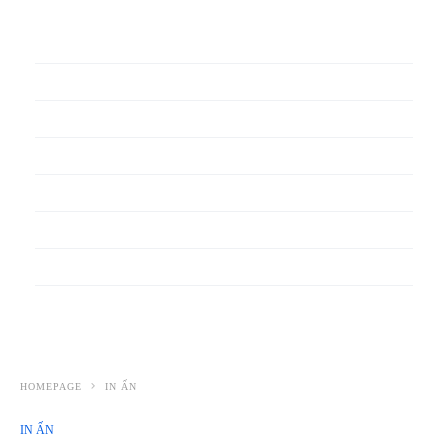
In phiếu bảo hành
In băng rôn
In Bao Bì Nhựa
In bao thư
In bìa đựng hồ sơ
In biểu mẫu
In cẩm nang
In decal
HOMEPAGE
IN ẤN
IN ẤN