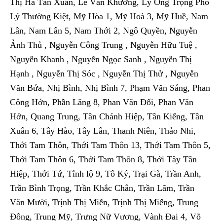
Thị Hà Tân Xuân, Lê Văn Khương, Lý Ông Trọng Phố
Lý Thường Kiệt, Mỹ Hòa 1, Mỹ Hoà 3, Mỹ Huề, Nam
Lân, Nam Lân 5, Nam Thới 2, Ngô Quyền, Nguyễn
Ảnh Thủ , Nguyễn Công Trung , Nguyễn Hữu Tuệ ,
Nguyễn Khanh , Nguyễn Ngọc Sanh , Nguyễn Thị
Hạnh , Nguyễn Thị Sóc , Nguyễn Thị Thử , Nguyễn
Văn Bứa, Nhị Bình, Nhị Bình 7, Phạm Văn Sáng, Phan
Công Hớn, Phần Lăng 8, Phan Văn Đối, Phan Văn
Hớn, Quang Trung, Tân Chánh Hiệp, Tân Kiểng, Tân
Xuân 6, Tây Hào, Tây Lân, Thanh Niên, Thảo Nhi,
Thới Tam Thôn, Thới Tam Thôn 13, Thới Tam Thôn 5,
Thới Tam Thôn 6, Thới Tam Thôn 8, Thới Tây Tân
Hiệp, Thới Tứ, Tỉnh lộ 9, Tô Ký, Trại Gà, Trần Anh,
Trần Bình Trọng, Trần Khắc Chân, Trần Lãm, Trần
Văn Mười, Trịnh Thị Miễn, Trịnh Thị Miếng, Trung
Đông, Trung Mỹ, Trưng Nữ Vương, Vành Đai 4, Võ