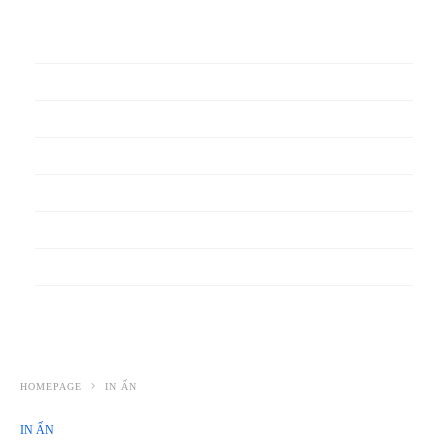
In phiếu bảo hành
In băng rôn
In Bao Bì Nhựa
In bao thư
In bìa đựng hồ sơ
In biểu mẫu
In cẩm nang
In decal
HOMEPAGE
IN ẤN
IN ẤN