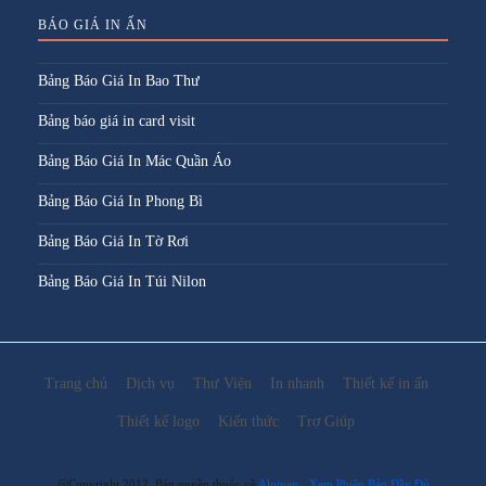
BÁO GIÁ IN ẤN
Bảng Báo Giá In Bao Thư
Bảng báo giá in card visit
Bảng Báo Giá In Mác Quần Áo
Bảng Báo Giá In Phong Bì
Bảng Báo Giá In Tờ Rơi
Bảng Báo Giá In Túi Nilon
Trang chủ
Dịch vụ
Thư Viện
In nhanh
Thiết kế in ấn
Thiết kế logo
Kiến thức
Trợ Giúp
@Copyright 2012. Bản quyền thuộc về
Aloinan
Xem Phiên Bản Đầy Đủ