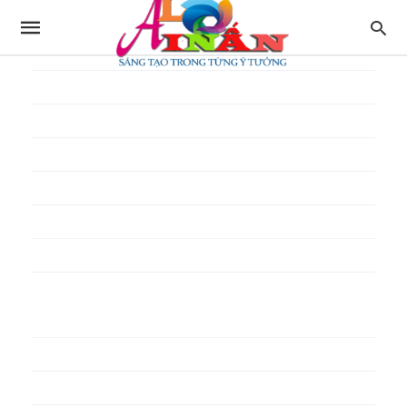
In thực đơn
In tờ gấp
In tờ rơi
In túi giấy
In Túi Ni Lông
In Túi Xốp
In vé
In phiếu quà tặng
In poster pp