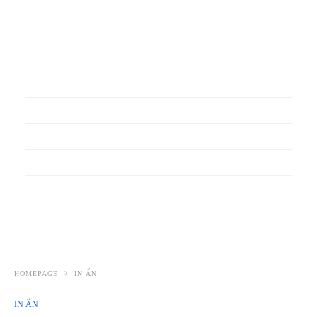
In phiếu bảo hành
In băng rôn
In Bao Bì Nhựa
In bao thư
In bìa đựng hồ sơ
In biểu mẫu
In cẩm nang
In decal
HOMEPAGE
IN ẤN
IN ẤN