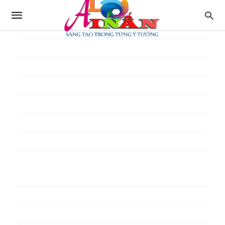
In thực đơn
In tờ gấp
In tờ rơi
In túi giấy
In Túi Ni Lông
In Túi Xốp
In vé
In phiếu quà tặng
In poster pp