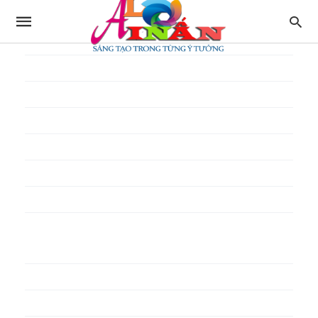
In thực đơn
In tờ gấp
In tờ rơi
In túi giấy
In Túi Ni Lông
In Túi Xốp
In vé
In phiếu quà tặng
In poster pp