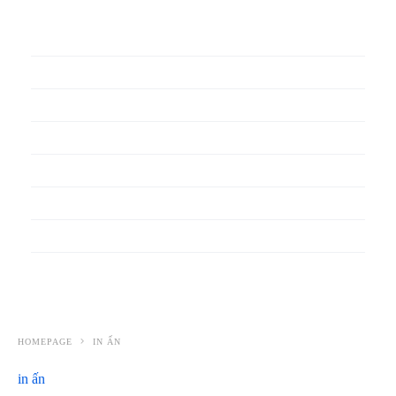
In phiếu bảo hành
In băng rôn
In Bao Bì Nhựa
In bao thư
In bìa đựng hồ sơ
In biểu mẫu
In cẩm nang
In decal
HOMEPAGE
IN ẤN
in ấn