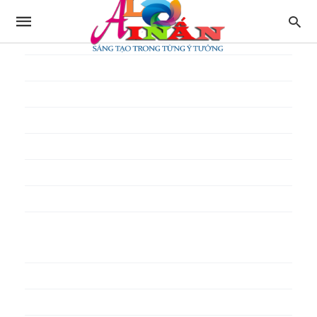
In thực đơn
In tờ gấp
In tờ rơi
In túi giấy
In Túi Ni Lông
In Túi Xốp
In vé
In phiếu quà tặng
In poster pp