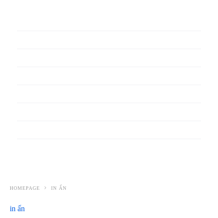
In phiếu bảo hành
In băng rôn
In Bao Bì Nhựa
In bao thư
In bìa đựng hồ sơ
In biểu mẫu
In cẩm nang
In decal
HOMEPAGE
IN ẤN
in ấn