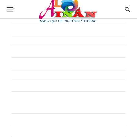
In thực đơn
In tờ gấp
In tờ rơi
In túi giấy
In Túi Ni Lông
In Túi Xốp
In vé
In phiếu quà tặng
In poster pp