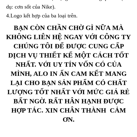
dụ: cơn sốt của Nike).
4.Logo kết hợp của ba loại trên.
BẠN CÒN CHẦN CHỜ GÌ NỮA MÀ
KHÔNG LIÊN HỆ NGAY VỚI CÔNG TY
CHÚNG TÔI ĐỂ ĐƯỢC CUNG CẤP
DỊCH VỤ THIẾT KẾ MỘT CÁCH TỐT
NHẤT. VỚI UY TÍN VỐN CÓ CỦA
MÌNH, ALO IN ẤN CAM KẾT MANG
LẠI CHO BẠN SẢN PHẨM CÓ CHẤT
LƯỢNG TỐT NHẤT VỚI MỨC GIÁ RẺ
BẤT NGỜ. RẤT HÂN HẠNH ĐƯỢC
HỢP TÁC. XIN CHÂN THÀNH CẢM
ƠN.