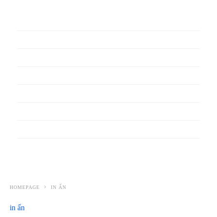
In phiếu bảo hành
In băng rôn
In Bao Bì Nhựa
In bao thư
In bìa đựng hồ sơ
In biểu mẫu
In cẩm nang
In decal
HOMEPAGE
IN ẤN
in ấn