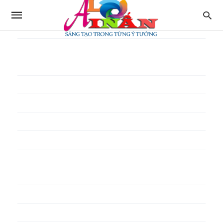
In thực đơn
In tờ gấp
In tờ rơi
In túi giấy
In Túi Ni Lông
In Túi Xốp
In vé
In phiếu quà tặng
In poster pp