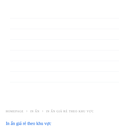
In phiếu bảo hành
In băng rôn
In Bao Bì Nhựa
In bao thư
In bìa đựng hồ sơ
In biểu mẫu
In cẩm nang
In decal
HOMEPAGE
IN ẤN
IN ẤN GIÁ RẺ THEO KHU VỰC
In ấn giá rẻ theo khu vực