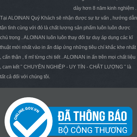
dày hơn 8 năm kinh nghiệm .
Tại ALOINAN Quý Khách sẽ nhận được sự tư vấn , hướng dẫn
tận tình cùng với đó là chất lượng sản phẩm luôn luôn được
chú trọng . ALOINAN luôn luôn thay đổi tư duy áp dụng các kĩ
thuật mới nhất vào in ấn đáp ứng những tiêu chí khắc khe nhất
, cẩn thận , tỉ mĩ từng chi tiết . ALOINAN in ấn trên mọi chất liệu
, cam kết " CHUYÊN NGHIỆP - UY TÍN - CHẤT LƯỢNG " là
tất cả đối với chúng tôi.