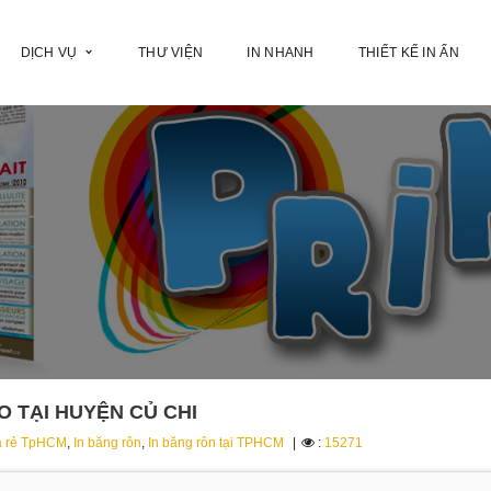
DỊCH VỤ
THƯ VIỆN
IN NHANH
THIẾT KẾ IN ẤN
 TẠI HUYỆN CỦ CHI
iá rẻ TpHCM
,
In băng rôn
,
In băng rôn tại TPHCM
:
15271