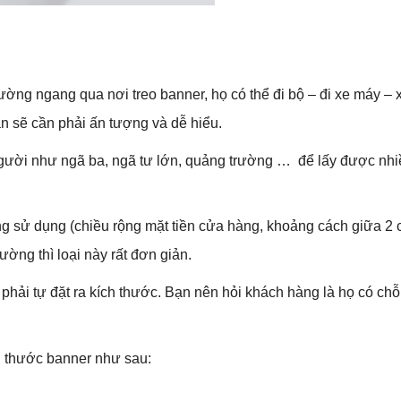
ường ngang qua nơi treo banner, họ có thể đi bộ – đi xe máy – xe
bạn sẽ cần phải ấn tượng và dễ hiểu.
ười như ngã ba, ngã tư lớn, quảng trường … để lấy được nhi
g sử dụng (chiều rộng mặt tiền cửa hàng, khoảng cách giữa 2 c
ường thì loại này rất đơn giản.
phải tự đặt ra kích thước. Bạn nên hỏi khách hàng là họ có chỗ
h thước banner như sau: