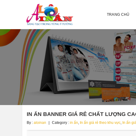
TRANG CHỦ
IN ẤN BANNER GIÁ RẺ CHẤT LƯỢNG CAO
By :
aloinan
Category :
in ấn
,
In ấn giá rẻ theo khu vực
,
In ấn g