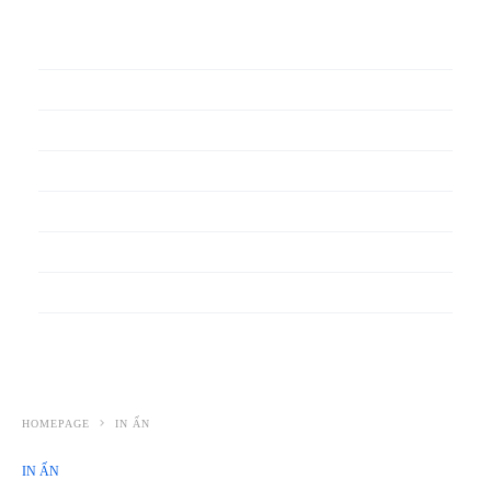
In phiếu bảo hành
In băng rôn
In Bao Bì Nhựa
In bao thư
In bìa đựng hồ sơ
In biểu mẫu
In cẩm nang
In decal
HOMEPAGE
IN ẤN
IN ẤN