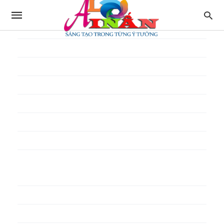
In thực đơn
In tờ gấp
In tờ rơi
In túi giấy
In Túi Ni Lông
In Túi Xốp
In vé
In phiếu quà tặng
In poster pp