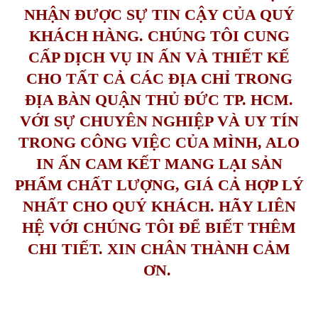
NHẬN ĐƯỢC SỰ TIN CẬY CỦA QUÝ
KHÁCH HÀNG. CHÚNG TÔI CUNG
CẤP DỊCH VỤ IN ẤN VÀ THIẾT KẾ
CHO TẤT CẢ CÁC ĐỊA CHỈ TRONG
ĐỊA BÀN QUẬN THỦ ĐỨC TP. HCM.
VỚI SỰ CHUYÊN NGHIỆP VÀ UY TÍN
TRONG CÔNG VIỆC CỦA MÌNH, ALO
IN ẤN CAM KẾT MANG LẠI SẢN
PHẨM CHẤT LƯỢNG, GIÁ CẢ HỢP LÝ
NHẤT CHO QUÝ KHÁCH. HÃY LIÊN
HỆ VỚI CHÚNG TÔI ĐỂ BIẾT THÊM
CHI TIẾT. XIN CHÂN THÀNH CẢM
ƠN.