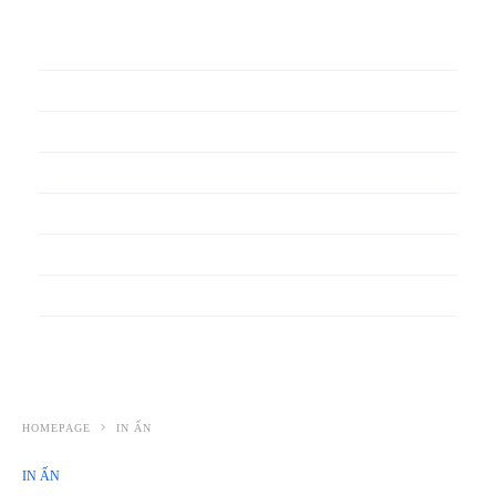
In phiếu bảo hành
In băng rôn
In Bao Bì Nhựa
In bao thư
In bìa đựng hồ sơ
In biểu mẫu
In cẩm nang
In decal
HOMEPAGE
IN ẤN
IN ẤN