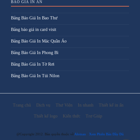
BÁO GIÁ IN ẤN
Bảng Báo Giá In Bao Thư
Bảng báo giá in card visit
Bảng Báo Giá In Mác Quần Áo
Bảng Báo Giá In Phong Bì
Bảng Báo Giá In Tờ Rơi
Bảng Báo Giá In Túi Nilon
Trang chủ
Dịch vụ
Thư Viện
In nhanh
Thiết kế in ấn
Thiết kế logo
Kiến thức
Trợ Giúp
@Copyright 2012. Bản quyền thuộc về
Aloinan
Xem Phiên Bản Đầy Đủ