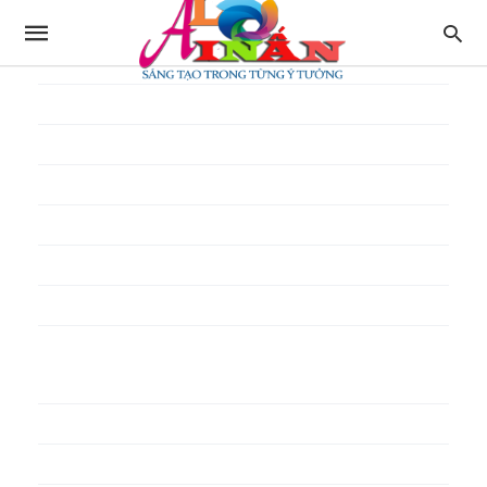
In thực đơn
In tờ gấp
In tờ rơi
In túi giấy
In Túi Ni Lông
In Túi Xốp
In vé
In phiếu quà tặng
In poster pp