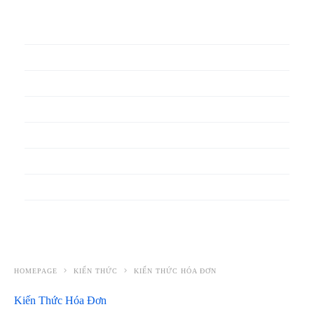
In phiếu bảo hành
In băng rôn
In Bao Bì Nhựa
In bao thư
In bìa đựng hồ sơ
In biểu mẫu
In cẩm nang
In decal
HOMEPAGE
KIẾN THỨC
KIẾN THỨC HÓA ĐƠN
Kiến Thức Hóa Đơn