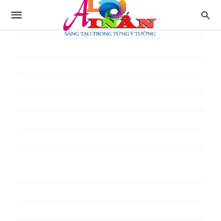
In thực đơn
In tờ gấp
In tờ rơi
In túi giấy
In Túi Ni Lông
In Túi Xốp
In vé
In phiếu quà tặng
In poster pp