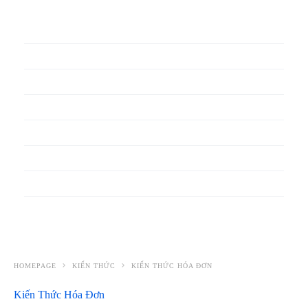
In phiếu bảo hành
In băng rôn
In Bao Bì Nhựa
In bao thư
In bìa đựng hồ sơ
In biểu mẫu
In cẩm nang
In decal
HOMEPAGE
KIẾN THỨC
KIẾN THỨC HÓA ĐƠN
Kiến Thức Hóa Đơn