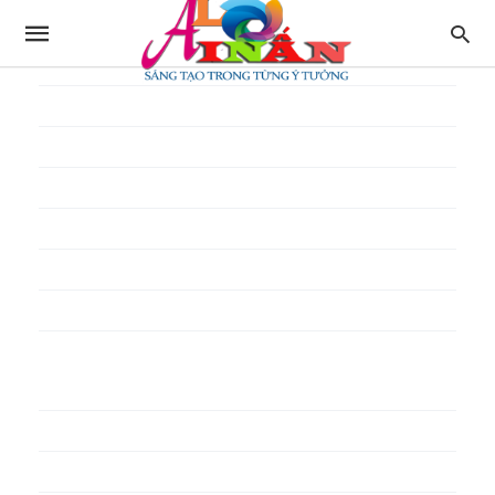
In thực đơn
In tờ gấp
In tờ rơi
In túi giấy
In Túi Ni Lông
In Túi Xốp
In vé
In phiếu quà tặng
In poster pp