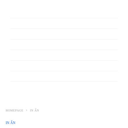
In phiếu bảo hành
In băng rôn
In Bao Bì Nhựa
In bao thư
In bìa đựng hồ sơ
In biểu mẫu
In cẩm nang
In decal
HOMEPAGE
IN ẤN
IN ẤN