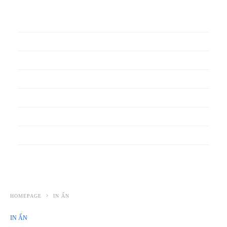
In phiếu bảo hành
In băng rôn
In Bao Bì Nhựa
In bao thư
In bìa đựng hồ sơ
In biểu mẫu
In cẩm nang
In decal
HOMEPAGE
IN ẤN
IN ẤN