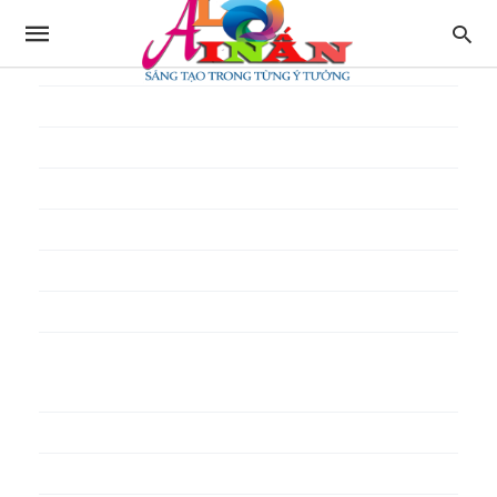
In thực đơn
In tờ gấp
In tờ rơi
In túi giấy
In Túi Ni Lông
In Túi Xốp
In vé
In phiếu quà tặng
In poster pp