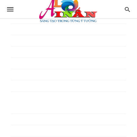
In thực đơn
In tờ gấp
In tờ rơi
In túi giấy
In Túi Ni Lông
In Túi Xốp
In vé
In phiếu quà tặng
In poster pp