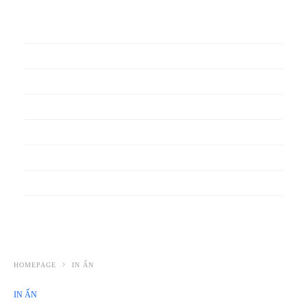
In phiếu bảo hành
In băng rôn
In Bao Bì Nhựa
In bao thư
In bìa đựng hồ sơ
In biểu mẫu
In cẩm nang
In decal
HOMEPAGE
IN ẤN
IN ẤN