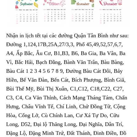
Nhận in lịch tết tại các đường Quận Tân Bình như sau:
Đường 1,124,17B,25A,27/3,3, Phố 45,49,52,57,6,7,
A4, Ấp Bắc, Âu Cơ, B1,B3, B6, Ba Gia, Ba Vân, Ba
Vì, Bắc Hải, Bạch Đằng, Bành Văn Trân, Bàu Bàng,
Bàu Cát 1 2 3 4 5 6 7 8 9, Đường Bàu Cát Đôi, Bảy
Hiền, Bế Văn Đàn, Bến Cát, Bích Phượng, Bình Giã,
Bùi Thế Mỹ, Bùi Thị Xuân, C1,C12, C18,C22, C27,
C3, C4, Ca Văn Thỉnh, Cách Mạng Tháng Tám, Chấn
Hưng, Châu Vĩnh Tế, Chí Linh, Chử Đồng Tử, Cộng
Hòa, Cống Lở, Cù Chính Lan, Cư Xá Tự Do, Cửu
Long, D52, Đại lộ Thăng Long, Đại Nghĩa, Dân Trí,
Đặng Lộ, Đặng Minh Trứ, Đất Thánh, Đinh Điền, Đồ