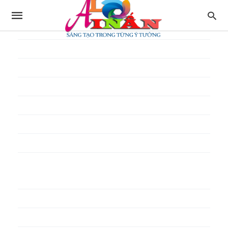
In thực đơn
In tờ gấp
In tờ rơi
In túi giấy
In Túi Ni Lông
In Túi Xốp
In vé
In phiếu quà tặng
In poster pp