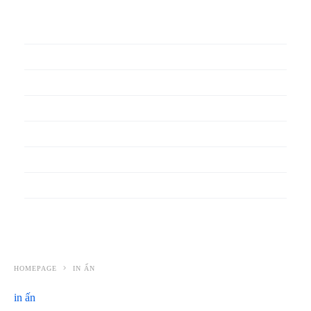
In phiếu bảo hành
In băng rôn
In Bao Bì Nhựa
In bao thư
In bìa đựng hồ sơ
In biểu mẫu
In cẩm nang
In decal
HOMEPAGE
IN ẤN
in ấn