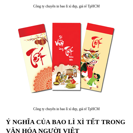
Công ty chuyên in bao lì xì đẹp, giá rẻ TpHCM
Công ty chuyên in bao lì xì đẹp, giá rẻ TpHCM
Ý NGHĨA CỦA BAO LÌ XÌ TẾT TRONG
VĂN HÓA NGƯỜI VIỆT