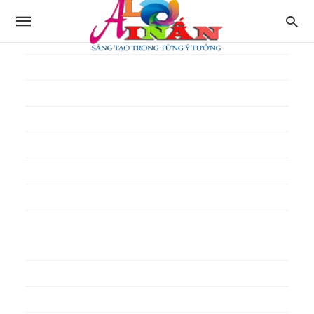
In thực đơn
In tờ gấp
In tờ rơi
In túi giấy
In Túi Ni Lông
In Túi Xốp
In vé
In phiếu quà tặng
In poster pp