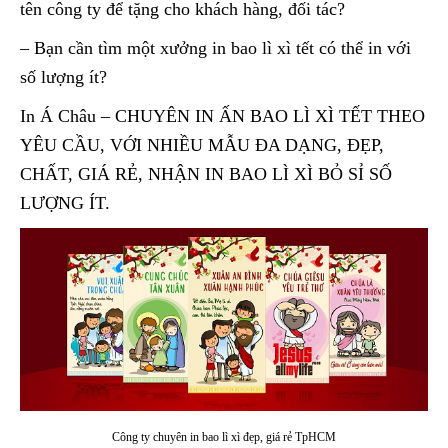
tên công ty để tặng cho khách hàng, đối tác?
– Bạn cần tìm một xưởng in bao lì xì tết có thể in với
số lượng ít?
In Á Châu – CHUYÊN IN ẤN BAO LÌ XÌ TẾT THEO
YÊU CẦU, VỚI NHIỀU MẪU ĐA DẠNG, ĐẸP,
CHẤT, GIÁ RẺ, NHẬN IN BAO LÌ XÌ BỎ SỈ SỐ
LƯỢNG ÍT.
Công ty chuyên in bao lì xì đẹp, giá rẻ TpHCM