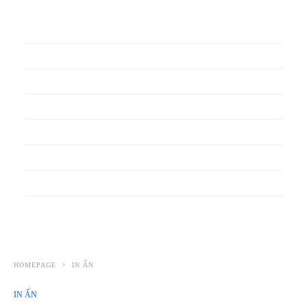
In phiếu bảo hành
In băng rôn
In Bao Bì Nhựa
In bao thư
In bìa đựng hồ sơ
In biểu mẫu
In cẩm nang
In decal
HOMEPAGE
IN ẤN
IN ẤN