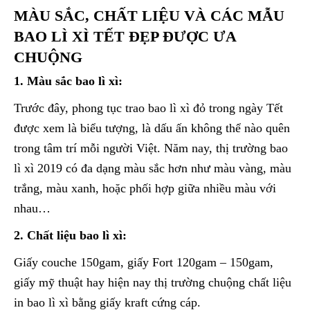
MÀU SẮC, CHẤT LIỆU VÀ CÁC MẪU
BAO LÌ XÌ TẾT ĐẸP ĐƯỢC ƯA
CHUỘNG
1. Màu sắc bao lì xì:
Trước đây, phong tục trao bao lì xì đỏ trong ngày Tết
được xem là biểu tượng, là dấu ấn không thể nào quên
trong tâm trí mỗi người Việt. Năm nay, thị trường bao
lì xì 2019 có đa dạng màu sắc hơn như màu vàng, màu
trắng, màu xanh, hoặc phối hợp giữa nhiều màu với
nhau…
2. Chất liệu bao lì xì:
Giấy couche 150gam, giấy Fort 120gam – 150gam,
giấy mỹ thuật hay hiện nay thị trường chuộng chất liệu
in bao lì xì bằng giấy kraft cứng cáp.