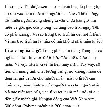
Lì xì ngày Tết được xem như nét văn hóa, là phong tục
ăn sâu vào tiềm thức mỗi người dân Việt. Thế nhưng,
rất nhiều người trong chúng ta vẫn chưa bao giờ tìm
hiểu về gốc gác của phong tục tặng bao lì xì ngày Tết,
có phải không? Vì sao trong bao lì xì lại để một ít tiền?
Vì sao bao lì xì lại là màu đỏ mà không phải màu khác?
Lì xì có nghĩa là gì?
Trong phiên âm tiếng Trung nó có
nghĩa là “lợi thị”, tức được lợi, được tiền, được may
mắn. Vì vậy, tiền lì xì tết là tiền may mắn. Tuy vậy, số
tiền chỉ mang tính chất tượng trưng, nó không nhiều để
đem lại giá trị lớn cho người nhận, mà nó là lời cầu
chúc may mắn, bình an của người trao cho người nhận.
Và đặc biệt hơn nếu, tiền lì xì tết lại là màu đỏ (ví dụ:
tiền giấy mệnh giá 10 ngàn đồng của Việt Nam xưa,
500 đồng, Polyme mệnh giá 200 ngàn, …)