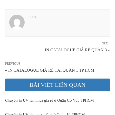
aloinan
NEXT
IN CATALOGUE GIÁ RẺ QUẬN 3 »
PREVIOUS
« IN CATALOGUE GIÁ RẺ TẠI QUẬN 1 TP HCM
BÀI VIẾT LIÊN QUAN
Chuyên in UV lên mica giá rẻ ở Quận Gò Vấp TPHCM
Chuyên in UV lên inox giá rẻ ở Quận 10 TPHCM