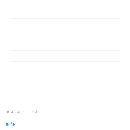
In phiếu bảo hành
In băng rôn
In Bao Bì Nhựa
In bao thư
In bìa đựng hồ sơ
In biểu mẫu
In cẩm nang
In decal
HOMEPAGE
IN ẤN
IN ẤN