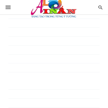
In thực đơn
In tờ gấp
In tờ rơi
In túi giấy
In Túi Ni Lông
In Túi Xốp
In vé
In phiếu quà tặng
In poster pp