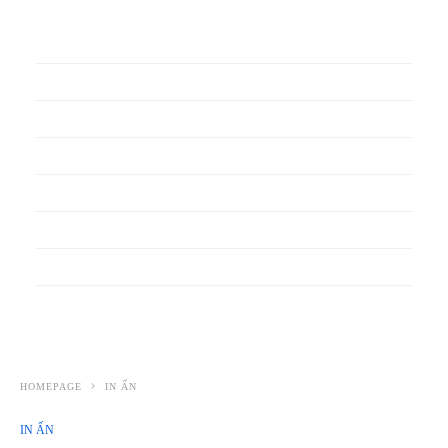
In phiếu bảo hành
In băng rôn
In Bao Bì Nhựa
In bao thư
In bìa đựng hồ sơ
In biểu mẫu
In cẩm nang
In decal
HOMEPAGE
IN ẤN
IN ẤN