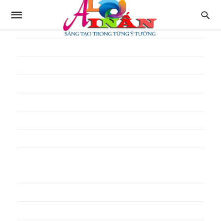
In thực đơn
In tờ gấp
In tờ rơi
In túi giấy
In Túi Ni Lông
In Túi Xốp
In vé
In phiếu quà tặng
In poster pp