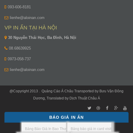
093-606-8181
lienhe@aloinan.com
VP IN ẤN TẠI HÀ NỘI
30 Nguyễn Thái Học, Ba Đình, Hà Nội
08.68639925
0973-058-737
lienhe@aloinan.com
@Copyright 2013 .
Quảng Cáo Á Châu
Transported by
Bưu Vận Đông
Dương
, Translated by
Dịch Thuật Châu Á
BÁO GIÁ IN ẤN
Bảng Báo Giá In Bao Thư
Bảng báo giá in card visit