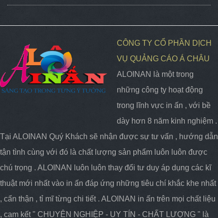
CÔNG TY CỔ PHẦN DỊCH
VỤ QUẢNG CÁO Á CHÂU
ALOINAN là một trong
những công ty hoạt động
trong lĩnh vực in ấn , với bề
dày hơn 8 năm kinh nghiệm .
Tại ALOINAN Quý Khách sẽ nhận được sự tư vấn , hướng dẫn
tận tình cùng với đó là chất lượng sản phẩm luôn luôn được
chú trọng . ALOINAN luôn luôn thay đổi tư duy áp dụng các kĩ
thuật mới nhất vào in ấn đáp ứng những tiêu chí khắc khe nhất
, cẩn thận , tỉ mĩ từng chi tiết . ALOINAN in ấn trên mọi chất liệu
, cam kết " CHUYÊN NGHIỆP - UY TÍN - CHẤT LƯỢNG " là