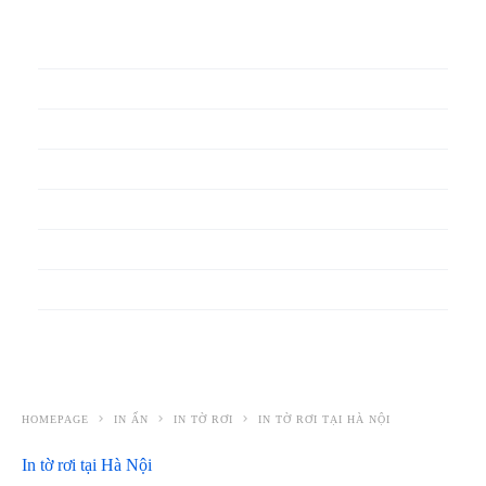
In phiếu bảo hành
In băng rôn
In Bao Bì Nhựa
In bao thư
In bìa đựng hồ sơ
In biểu mẫu
In cẩm nang
In decal
HOMEPAGE
IN ẤN
IN TỜ RƠI
IN TỜ RƠI TẠI HÀ NỘI
In tờ rơi tại Hà Nội