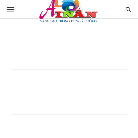
In thực đơn
In tờ gấp
In tờ rơi
In túi giấy
In Túi Ni Lông
In Túi Xốp
In vé
In phiếu quà tặng
In poster pp