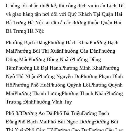
Chúng tôi nhận thiết kế, thi công dịch vụ in ấn Lịch Tết
và giao hàng tận nơi đối với Quý Khách Tại Quận Hai
Bà Trưng Hà Nội tại tất cả các đường thuộc Quận Hai
Bà Trưng Hà Nội:
Phường Bạch ĐằngPhường Bách KhoaPhường Bạch
MaiPhường Bùi Thị XuânPhường Cầu DềnPhường
Đống MácPhường Đồng NhânPhường Đồng
TâmPhường Lê Đại HànhPhường Minh KhaiPhường
Ngô Thì NhậmPhường Nguyễn DuPhường Phạm Đình
HổPhường Phố HuếPhường Quỳnh LôiPhường Quỳnh
MaiPhường Thanh LươngPhường Thanh NhànPhường
Trương ĐịnhPhường Vĩnh Tuy
Phố 8/3Đường Ao DàiPhố Bà TriệuĐường Bạch
ĐằngPhố Bạch MaiPhố Bùi Ngọc DươngĐường Bùi
Thị XuânPhố Cảm HộiĐường Cao ĐạtĐường Cầu Lạc