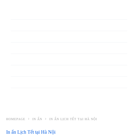
In phiếu bảo hành
In băng rôn
In Bao Bì Nhựa
In bao thư
In bìa đựng hồ sơ
In biểu mẫu
In cẩm nang
In decal
HOMEPAGE
IN ẤN
IN ẤN LỊCH TẾT TẠI HÀ NỘI
In ấn Lịch Tết tại Hà Nội