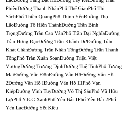
LạcĐường Tăng Bạt HổĐường Tây KếtĐường Thái
PhiênĐường Thanh NhànPhố Thể GiaoPhố Thi
SáchPhố Thiền QuangPhố Thịnh YênĐường Thọ
LãoĐường Tô Hiến ThànhĐường Trần Bình
TrọngĐường Trần Cao VânPhố Trần Đại NghĩaĐường
Trần Hưng ĐạoĐường Trần Khánh DưĐường Trần
Khát ChânĐường Trần Nhân TôngĐường Trần Thánh
TôngPhố Trần Xuân SoạnĐường Triệu Việt
VươngĐường Trương ĐịnhĐường Tuệ TĩnhPhố Tương
MaiĐường Vân ĐồnĐường Vân HồĐường Vân Hồ
2Đường Vân Hồ IĐường Vân Hồ IIIPhố Vạn
KiếpĐường Vĩnh TuyĐường Võ Thị SáuPhố Vũ Hữu
LợiPhố Y.E.C XanhPhố Yên Bái 1Phố Yên Bái 2Phố
Yên LạcĐường Yết Kiêu