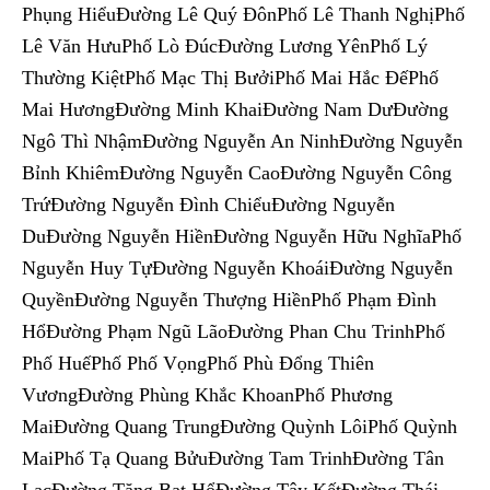
Phụng HiểuĐường Lê Quý ĐônPhố Lê Thanh NghịPhố
Lê Văn HưuPhố Lò ĐúcĐường Lương YênPhố Lý
Thường KiệtPhố Mạc Thị BưởiPhố Mai Hắc ĐếPhố
Mai HươngĐường Minh KhaiĐường Nam DưĐường
Ngô Thì NhậmĐường Nguyễn An NinhĐường Nguyễn
Bỉnh KhiêmĐường Nguyễn CaoĐường Nguyễn Công
TrứĐường Nguyễn Đình ChiểuĐường Nguyễn
DuĐường Nguyễn HiềnĐường Nguyễn Hữu NghĩaPhố
Nguyễn Huy TựĐường Nguyễn KhoáiĐường Nguyễn
QuyềnĐường Nguyễn Thượng HiềnPhố Phạm Đình
HổĐường Phạm Ngũ LãoĐường Phan Chu TrinhPhố
Phố HuếPhố Phố VọngPhố Phù Đổng Thiên
VươngĐường Phùng Khắc KhoanPhố Phương
MaiĐường Quang TrungĐường Quỳnh LôiPhố Quỳnh
MaiPhố Tạ Quang BửuĐường Tam TrinhĐường Tân