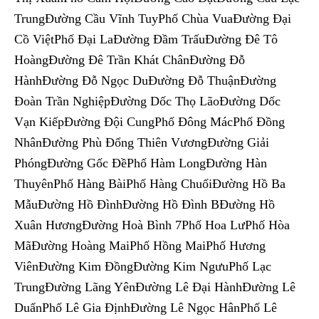
TrungĐường Cầu Vĩnh TuyPhố Chùa VuaĐường Đại
Cồ ViệtPhố Đại LaĐường Đầm TrấuĐường Đê Tô
HoàngĐường Đê Trần Khát ChânĐường Đỗ
HànhĐường Đỗ Ngọc DuĐường Đỗ ThuậnĐường
Đoàn Trần NghiệpĐường Dốc Thọ LãoĐường Dốc
Vạn KiếpĐường Đội CungPhố Đông MácPhố Đồng
NhânĐường Phù Đổng Thiên VươngĐường Giải
PhóngĐường Gốc ĐềPhố Hàm LongĐường Hàn
ThuyênPhố Hàng BàiPhố Hàng ChuốiĐường Hồ Ba
MẫuĐường Hồ ĐìnhĐường Hồ Đình BĐường Hồ
Xuân HươngĐường Hoà Bình 7Phố Hoa LưPhố Hòa
MãĐường Hoàng MaiPhố Hồng MaiPhố Hương
ViênĐường Kim ĐồngĐường Kim NgưuPhố Lạc
TrungĐường Lãng YênĐường Lê Đại HànhĐường Lê
DuẩnPhố Lê Gia ĐịnhĐường Lê Ngọc HânPhố Lê