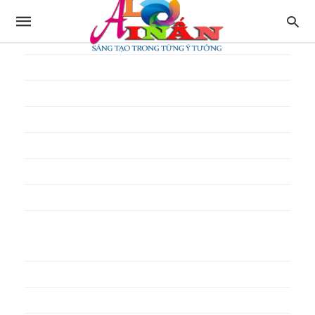
In thực đơn
In tờ gấp
In tờ rơi
In túi giấy
In Túi Ni Lông
In Túi Xốp
In vé
In phiếu quà tặng
In poster pp