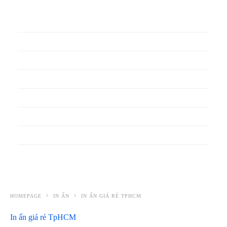
In phiếu bảo hành
In băng rôn
In Bao Bì Nhựa
In bao thư
In bìa đựng hồ sơ
In biểu mẫu
In cẩm nang
In decal
HOMEPAGE
IN ẤN
IN ẤN GIÁ RẺ TPHCM
In ấn giá rẻ TpHCM