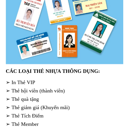
CÁC LOẠI THẺ NHỰA THÔNG DỤNG:
➢ In Thẻ VIP
➢ Thẻ hội viên (thành viên)
➢ Thẻ quà tặng
➢ Thẻ giảm giá (Khuyến mãi)
➢ Thẻ Tích Điểm
➢ Thẻ Member