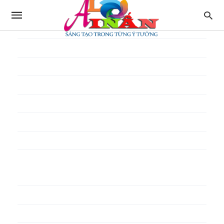
In thực đơn
In tờ gấp
In tờ rơi
In túi giấy
In Túi Ni Lông
In Túi Xốp
In vé
In phiếu quà tặng
In poster pp