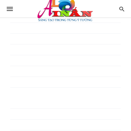
In thực đơn
In tờ gấp
In tờ rơi
In túi giấy
In Túi Ni Lông
In Túi Xốp
In vé
In phiếu quà tặng
In poster pp