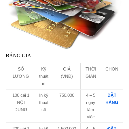
BẢNG GIÁ
SỐ
Kỹ
GIÁ
THỜI
CHỌN
LƯỢNG
thuật
(VNĐ)
GIAN
in
100 cái
1
In kỹ
750,000
4 – 5
ĐẶT
NỘI
thuật
ngày
HÀNG
DUNG
số
làm
việc
200 cái
1
In kỹ
1,500,000
4 – 5
ĐẶT