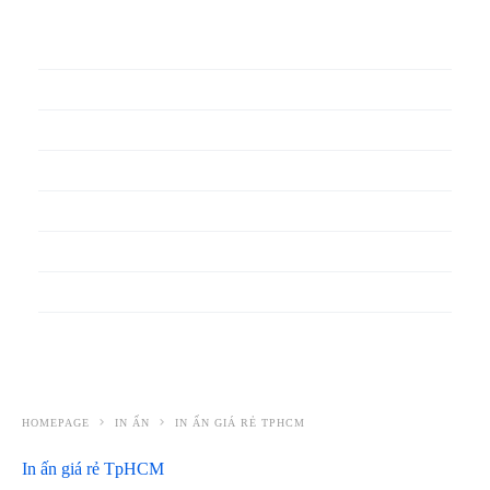
In phiếu bảo hành
In băng rôn
In Bao Bì Nhựa
In bao thư
In bìa đựng hồ sơ
In biểu mẫu
In cẩm nang
In decal
HOMEPAGE
IN ẤN
IN ẤN GIÁ RẺ TPHCM
In ấn giá rẻ TpHCM