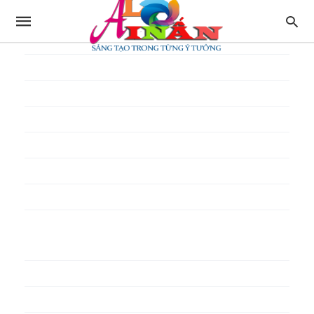
In thực đơn
In tờ gấp
In tờ rơi
In túi giấy
In Túi Ni Lông
In Túi Xốp
In vé
In phiếu quà tặng
In poster pp