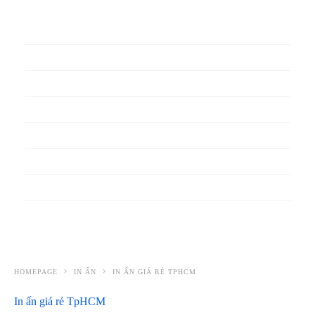
In phiếu bảo hành
In băng rôn
In Bao Bì Nhựa
In bao thư
In bìa đựng hồ sơ
In biểu mẫu
In cẩm nang
In decal
HOMEPAGE
IN ẤN
IN ẤN GIÁ RẺ TPHCM
In ấn giá rẻ TpHCM